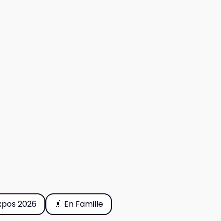
xpos 2026
🤸 En Famille