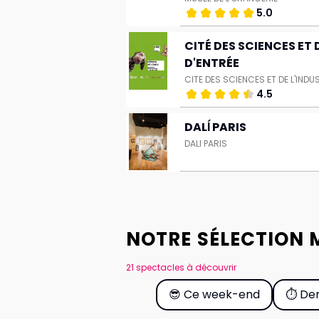
5.0
CITÉ DES SCIENCES ET D
D'ENTRÉE
CITE DES SCIENCES ET DE L'INDU
4.5
DALÍ PARIS
DALI PARIS
NOTRE SÉLECTION 
21 spectacles à découvrir
😎 Ce week-end
⏱️ De