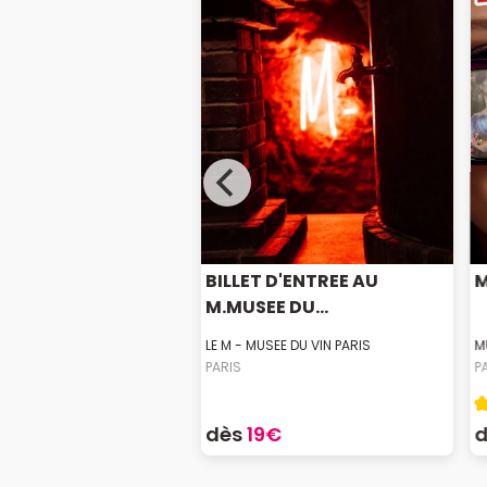
S POUR PALAIS
BILLET D'ENTREE AU
M
A...
M.MUSEE DU...
LLIERA
LE M - MUSEE DU VIN PARIS
M
PARIS
P
4€
dès
19€