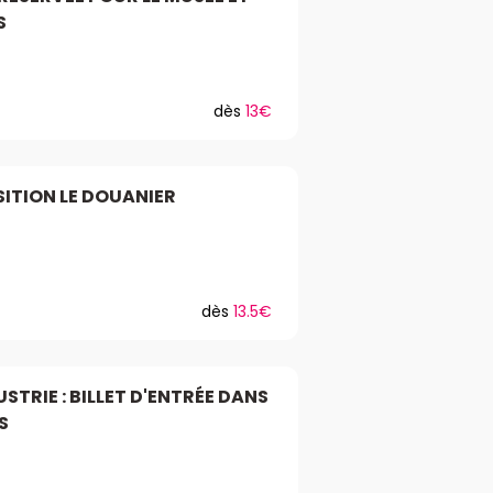
S
dès
13€
SITION LE DOUANIER
dès
13.5€
USTRIE : BILLET D'ENTRÉE DANS
S