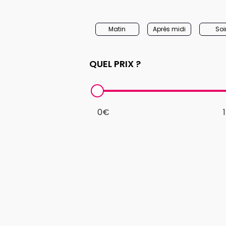
Matin
Après midi
Soi
QUEL PRIX ?
0€