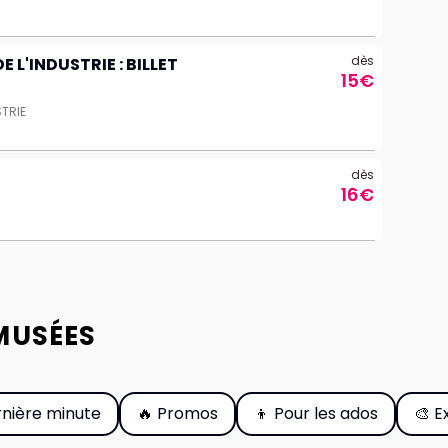
dès
E L'INDUSTRIE : BILLET
15€
STRIE
dès
16€
MUSÉES
rnière minute
🔥 Promos
👦 Pour les ados
🎨 E