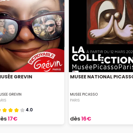
USÉE GREVIN
MUSEE NATIONAL PICASS
USEE GREVIN
MUSEE PICASSO
ARIS
PARIS
4.0
dès
17€
dès
16€