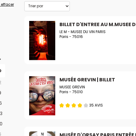
 effacer
BILLET D'ENTREE AU M.MUSEE D
LE M - MUSEE DU VIN PARIS
Paris - 75016
D
MUSÉE GREVIN | BILLET
2
MUSEE GREVIN
Paris - 75010
9
6
35 AVIS
3
0
6
MUSÉE D'ORSAY PARIS ENTRÉE 