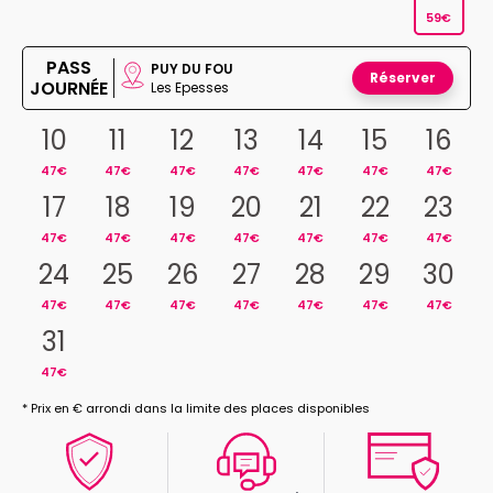
59€
PASS
PUY DU FOU
Réserver
JOURNÉE
Les Epesses
10
11
12
13
14
15
16
47€
47€
47€
47€
47€
47€
47€
17
18
19
20
21
22
23
47€
47€
47€
47€
47€
47€
47€
24
25
26
27
28
29
30
47€
47€
47€
47€
47€
47€
47€
31
47€
* Prix en € arrondi dans la limite des places disponibles