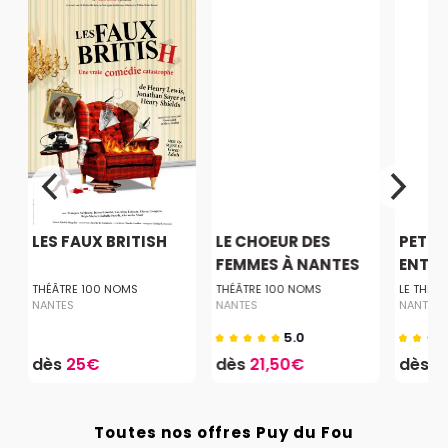
LES FAUX BRITISH
LE CHOEUR DES
PETIT
FEMMES À NANTES
ENTRE 
THÉÂTRE 100 NOMS
THÉÂTRE 100 NOMS
LE THÉÂT
NANTES
NANTES
NANTES
5.0
dès
25€
dès
21,50€
dès
1
Toutes nos offres Puy du Fou