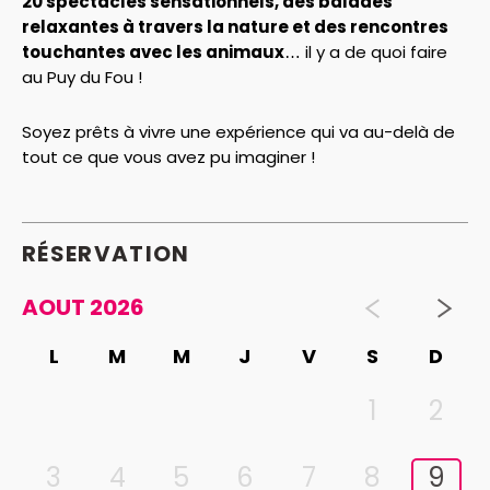
20 spectacles sensationnels, des balades
relaxantes à travers la nature et des rencontres
touchantes avec les animaux
… il y a de quoi faire
au Puy du Fou !
Soyez prêts à vivre une expérience qui va au-delà de
tout ce que vous avez pu imaginer !
RÉSERVATION
AOUT 2026
L
M
M
J
V
S
D
1
2
3
4
5
6
7
8
9