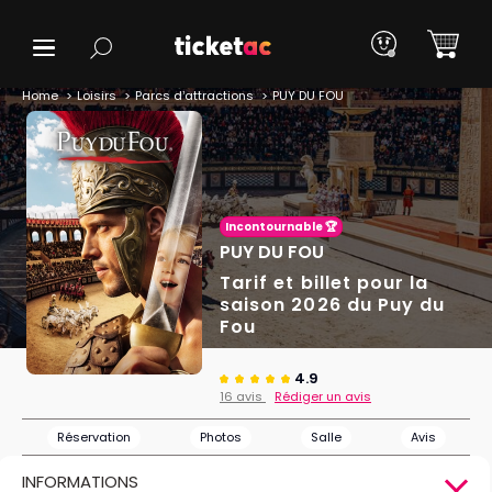
Home
Loisirs
Parcs d’attractions
PUY DU FOU
Incontournable 🏆
PUY DU FOU
Tarif et billet pour la
saison 2026 du Puy du
Fou
4.9
16 avis
Rédiger un avis
Réservation
Photos
Salle
Avis
INFORMATIONS