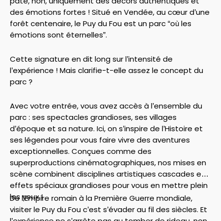
pâte, non, uniquement des décors authentiques et
des émotions fortes ! Situé en Vendée, au cœur d’une
forêt centenaire, le Puy du Fou est un parc “où les
émotions sont éternelles”.
Cette signature en dit long sur l’intensité de
l’expérience ! Mais clarifie-t-elle assez le concept du
parc ?
Avec votre entrée, vous avez accès à l’ensemble du
parc : ses spectacles grandioses, ses villages
d’époque et sa nature. Ici, on s’inspire de l’Histoire et
ses légendes pour vous faire vivre des aventures
exceptionnelles. Conçues comme des
superproductions cinématographiques, nos mises en
scène combinent disciplines artistiques cascades et
effets spéciaux grandioses pour vous en mettre plein
les yeux !
De l’Empire romain à la Première Guerre mondiale,
visiter le Puy du Fou c’est s’évader au fil des siècles. Et
l’expérience ne s’arrête pas au tomber de rideau, non,