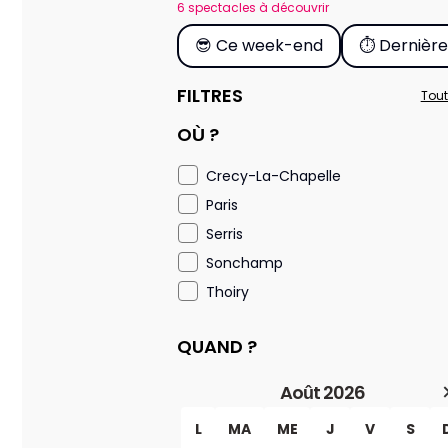
6 spectacles à découvrir
😎 Ce week-end
⏱️ Dernièr
FILTRES
Tout
OÙ ?
Crecy-La-Chapelle
Paris
Serris
Sonchamp
Thoiry
QUAND ?
Août 2026
L
MA
ME
J
V
S