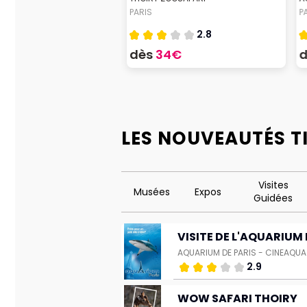
PARIS
P
2.8
9€
dès
34€
LES NOUVEAUTÉS T
Visites
Musées
Expos
Guidées
VISITE DE L'AQUARIUM 
AQUARIUM DE PARIS - CINEAQUA
2.9
WOW SAFARI THOIRY