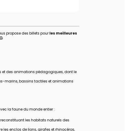
ous propose des billets pour
les meilleures
 🦁
ins et des animations pédagogiques, dont le
s-marins, bassins tactiles et animations
avec la faune du monde entier :
reconstituant les habitats naturels des
 les enclos de lions, girafes et rhinocéros,