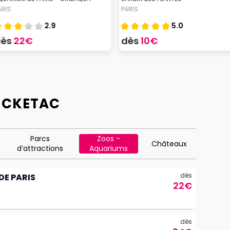
ARIS
PARIS
2.9
5.0
dès
22€
dès
10€
ICKETAC
Parcs
Zoos -
Châteaux
d’attractions
Aquariums
dès
DE PARIS
22€
dès