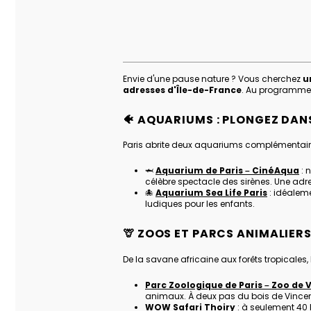
Envie d'une pause nature ? Vous cherchez
u
adresses d'Île-de-France
. Au programme
🐠 AQUARIUMS : PLONGEZ DAN
Paris abrite deux aquariums complémentaires,
🦈
Aquarium de Paris – CinéAqua
: 
célèbre spectacle des sirènes. Une adr
🐙
Aquarium Sea Life Paris
: idéaleme
ludiques pour les enfants.
🦒 ZOOS ET PARCS ANIMALIER
De la savane africaine aux forêts tropicales
Parc Zoologique de Paris – Zoo de 
animaux. À deux pas du bois de Vince
WOW Safari Thoiry
: à seulement 40 k