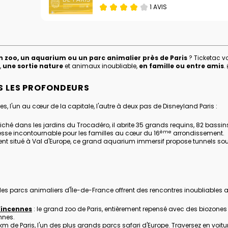
1 AVIS
n zoo, un aquarium ou un parc animalier près de Paris
? Ticketac v
,
une sortie nature
et animaux inoubliable,
en famille ou entre amis
.
S LES PROFONDEURS
 l'un au cœur de la capitale, l'autre à deux pas de Disneyland Paris :
niché dans les jardins du Trocadéro, il abrite 35 grands requins, 82 bass
ème
esse incontournable pour les familles au cœur du 16
arrondissement.
nt situé à Val d'Europe, ce grand aquarium immersif propose tunnels sou
S
, les parcs animaliers d'Île-de-France offrent des rencontres inoubliables 
Vincennes
: le grand zoo de Paris, entièrement repensé avec des biozones 
nnes.
m de Paris, l'un des plus grands parcs safari d'Europe. Traversez en voiture