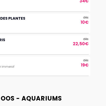
34€
dès
 DES PLANTES
10€
dès
RIS
22,50€
dès
19€
er immersif
ZOOS - AQUARIUMS