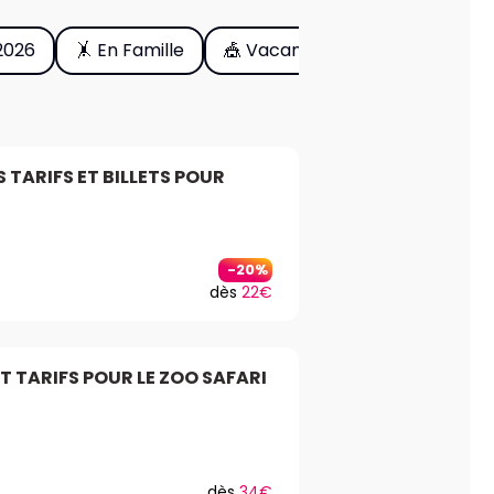
2026
🤸 En Famille
🎪 Vacances
S TARIFS ET BILLETS POUR
-20%
dès
22€
T TARIFS POUR LE ZOO SAFARI
dès
34€