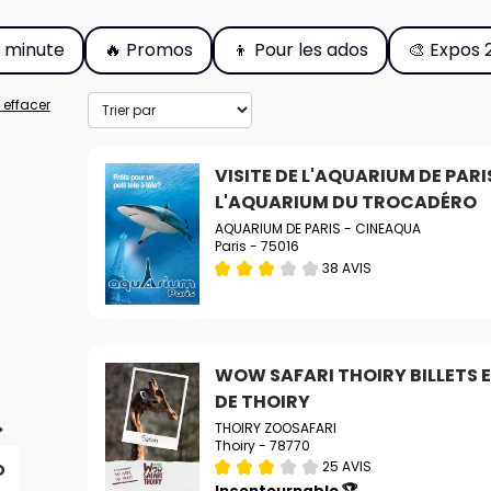
e minute
🔥 Promos
👦 Pour les ados
🎨 Expos 
 effacer
VISITE DE L'AQUARIUM DE PARI
L'AQUARIUM DU TROCADÉRO
AQUARIUM DE PARIS - CINEAQUA
Paris - 75016
38 AVIS
WOW SAFARI THOIRY BILLETS E
DE THOIRY
THOIRY ZOOSAFARI
Thoiry - 78770
25 AVIS
D
Incontournable 🏆