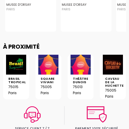
MUSEE D'ORSAY
MUSEE D'ORSAY
MUSEE 
PARIS
PARIS
PARIS
À PROXIMITÉ
BRASIL
SQUARE
THÉÂTRE
CAVEAU
TROPICAL
VIVIANI
DUNOIS
DE LA
HUCHETTE
75015
75005
75013
75005
Paris
Paris
Paris
Paris
SERVICE CLIENT 7 / 7
PAIEMENT 100% SÉCURISÉ