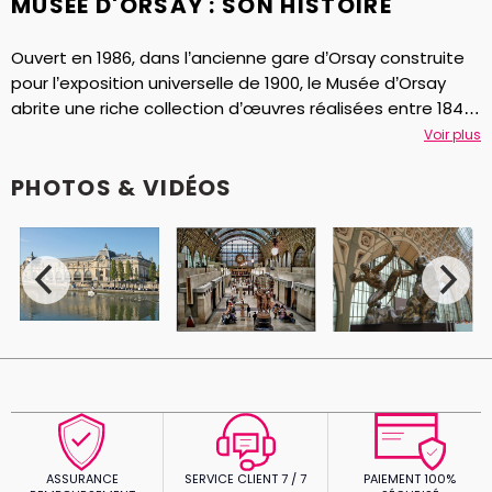
MUSEE D'ORSAY : SON HISTOIRE
Ouvert en 1986, dans l’ancienne gare d’Orsay construite
pour l’exposition universelle de 1900, le Musée d’Orsay
abrite une riche collection d’œuvres réalisées entre 1848
et 1914. Vous y retrouverez les collections de peintures
Voir plus
impressionnistes et post impressionnistes, mais aussi de
nombreuses photographies et des témoignages de la
PHOTOS & VIDÉOS
sculpture et de l’architecture de l’époque. Berthe-
Morisot et Degas entr’autres y ont fait l’objet
d’expositions monographiques. Les œuvres de Monet,
Manet, Cézanne, Garnier ou encore Daguerre et
Carpeaux y seront vos hôtes.
ASSURANCE
SERVICE CLIENT 7 / 7
PAIEMENT 100%