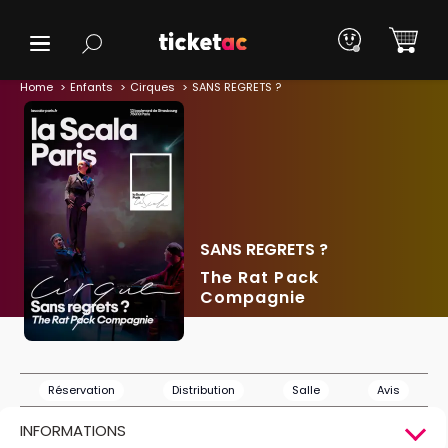
Home
Enfants
Cirques
SANS REGRETS ?
SANS REGRETS ?
The Rat Pack
Compagnie
Réservation
Distribution
Salle
Avis
INFORMATIONS