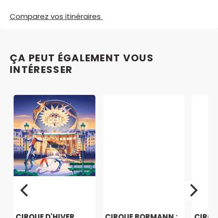
Comparez vos itinéraires
ÇA PEUT ÉGALEMENT VOUS
INTÉRESSER
CIRQUE D'HIVER
CIRQUE BORMANN :
CIRQU