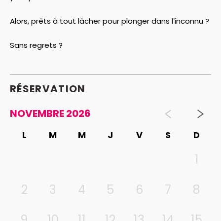
Alors, prêts à tout lâcher pour plonger dans l’inconnu ?
Sans regrets ?
RÉSERVATION
NOVEMBRE 2026
L
M
M
J
V
S
D
1
2
3
4
5
6
7
8
9
10
11
12
13
14
15