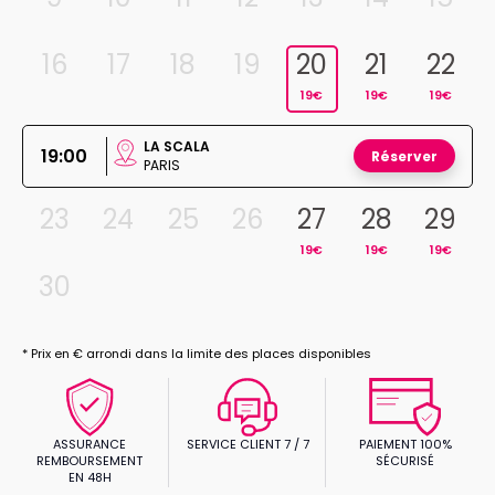
16
17
18
19
20
21
22
19€
19€
19€
LA SCALA
19:00
Réserver
PARIS
23
24
25
26
27
28
29
19€
19€
19€
30
* Prix en € arrondi dans la limite des places disponibles
ASSURANCE
SERVICE CLIENT 7 / 7
PAIEMENT 100%
REMBOURSEMENT
SÉCURISÉ
EN 48H