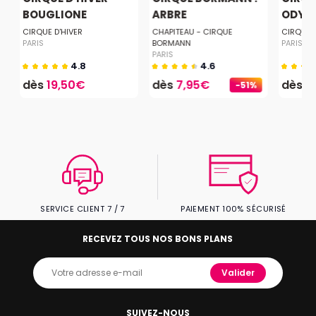
BOUGLIONE
ARBRE
ODYS
CIRQUE D'HIVER
CHAPITEAU - CIRQUE
CIRQUE 
PARIS
BORMANN
PARIS
PARIS
4.8
4.6
dès
19,50€
dès
7,95€
dès
2
-51%
SERVICE CLIENT 7 / 7
PAIEMENT 100% SÉCURISÉ
RECEVEZ TOUS NOS BONS PLANS
Valider
SUIVEZ-NOUS