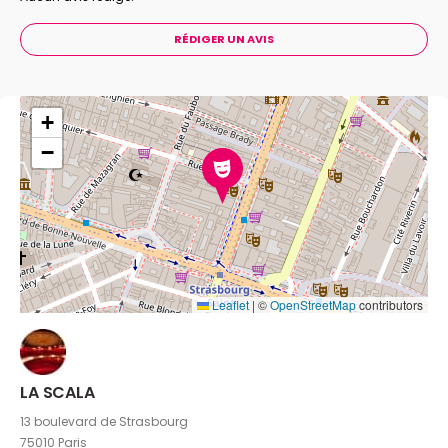
RÉDIGER UN AVIS
+
−
Leaflet
|
©
OpenStreetMap
contributors
LA SCALA
13 boulevard de Strasbourg
75010 Paris