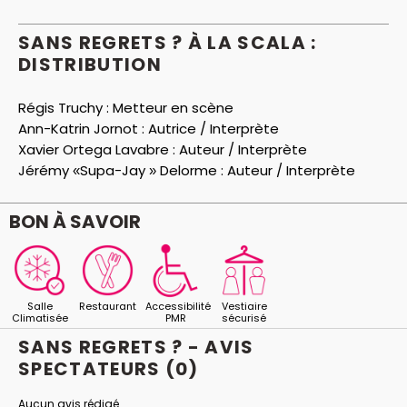
SANS REGRETS ? À LA SCALA :
DISTRIBUTION
Régis Truchy :
Metteur en scène
Ann-Katrin Jornot :
Autrice / Interprète
Xavier Ortega Lavabre :
Auteur / Interprète
Jérémy «Supa-Jay » Delorme :
Auteur / Interprète
BON À SAVOIR
Salle
Restaurant
Accessibilité
Vestiaire
Climatisée
PMR
sécurisé
SANS REGRETS ? - AVIS
SPECTATEURS
(0)
Aucun avis rédigé.