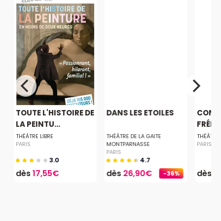
R
TOUTE L'HISTOIRE DE
DANS LES ETOILES
CONFÉ
LA PEINTU...
FRÉDÉ
THÉÂTRE LIBRE
THÉÂTRE DE LA GAITE
THÉÂTRE
PARIS
MONTPARNASSE
PARIS
PARIS
3.0
4.7
dès
17,55€
dès
26,90€
dès
1
-36%