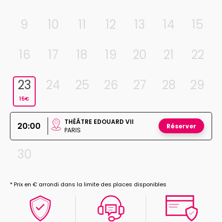
9
10
11
12
13
14
15
16
17
18
19
20
21
22
23
24
25
26
27
28
29
15€
THÉÂTRE EDOUARD VII
20:00
Réserver
PARIS
30
* Prix en € arrondi dans la limite des places disponibles