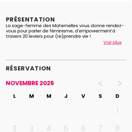
PRÉSENTATION
La sage-femme des Maternelles vous donne rendez-
vous pour parler de féminisme, d’
empowerment
à
travers 20 leviers pour (re)prendre vie !
Voir plus
RÉSERVATION
NOVEMBRE 2026
L
M
M
J
V
S
D
1
2
3
4
5
6
7
8