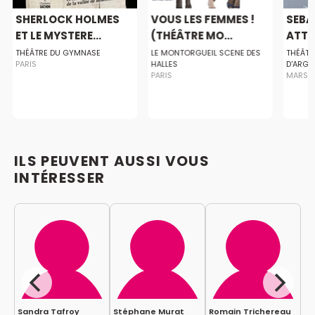
SHERLOCK HOLMES
VOUS LES FEMMES !
SEBA
ET LE MYSTERE...
(THÉÂTRE MO...
ATTIR
THÉÂTRE DU GYMNASE
LE MONTORGUEIL SCENE DES
THÉÂTR
PARIS
HALLES
D'ARGE
PARIS
MARSEI
ILS PEUVENT AUSSI VOUS
INTÉRESSER
Sandra Tafroy
Stéphane Murat
Romain Trichereau
H