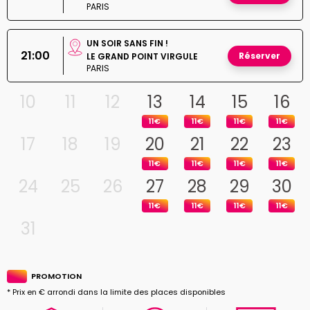
PARIS
UN SOIR SANS FIN !
21:00
Réserver
LE GRAND POINT VIRGULE
PARIS
10
11
12
13
14
15
16
11€
11€
11€
11€
17
18
19
20
21
22
23
11€
11€
11€
11€
24
25
26
27
28
29
30
11€
11€
11€
11€
31
PROMOTION
* Prix en € arrondi dans la limite des places disponibles