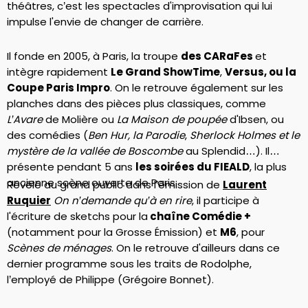
théâtres, c’est les spectacles d'improvisation qui lui
impulse l'envie de changer de carrière.
Il fonde en 2005, à Paris, la troupe
des CARaFes
et
intègre rapidement
Le Grand ShowTime
,
Versus, ou la
Coupe Paris Impro
. On le retrouve également sur les
planches dans des pièces plus classiques, comme
L’Avare
de Molière ou
La Maison de poupée
d'Ibsen, ou
des comédies (
Ben Hur, la Parodie
,
Sherlock Holmes et le
mystère de la vallée de Boscombe
au Splendid…). Il
présente pendant 5 ans
les soirées du FIEALD
, la plus
ancienne scène ouverte de Paris.
Révélé au grand public dans l’émission de
Laurent
Ruquier
On n’demande qu’à en rire
, il participe à
l'écriture de sketchs pour la
chaîne Comédie +
(notamment pour la Grosse Émission) et
M6
, pour
Scènes de ménages
. On le retrouve d'ailleurs dans ce
dernier programme sous les traits de Rodolphe,
l’employé de Philippe (Grégoire Bonnet).