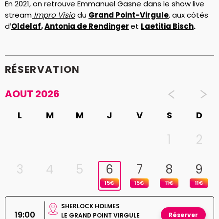
En 2021, on retrouve Emmanuel Gasne dans le show live
stream
Impro Visio
du
Grand Point-Virgule
, aux côtés
d’
Oldelaf
,
Antonia de Rendinger
et
Laetitia Bisch
.
RÉSERVATION
AOUT 2026
L
M
M
J
V
S
D
1
2
3
4
5
6
7
8
9
15€
15€
11€
11€
SHERLOCK HOLMES
19:00
Réserver
LE GRAND POINT VIRGULE