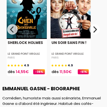
SHERLOCK HOLMES
UN SOIR SANS FIN !
LE GRAND POINT VIRGULE
LE GRAND POINT VIRGULE
PARIS
PARIS
4.9
4.9
dès
14,55€
dès
11,50€
-36%
-61%
EMMANUEL GASNE - BIOGRAPHIE
Comédien, humoriste mais aussi scénariste, Emmanuel
Gasne a d’abord été ingénieur. Habitué des cafés-