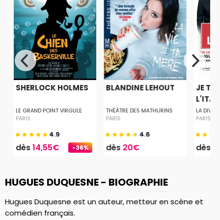
SHERLOCK HOLMES
BLANDINE LEHOUT
JE T'A
L'ITAL
LE GRAND POINT VIRGULE
THÉÂTRE DES MATHURINS
LA DIVIN
PARIS
PARIS
PARIS
4.9
4.6
dès
14,55€
dès
20€
dès
1
-36%
HUGUES DUQUESNE - BIOGRAPHIE
Hugues Duquesne est un auteur, metteur en scène et
comédien français.