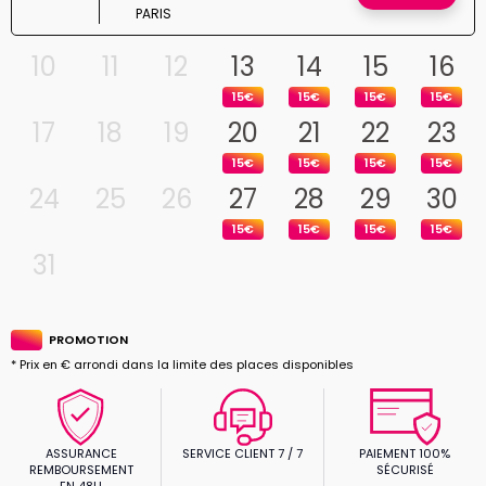
PARIS
10
11
12
13
14
15
16
15€
15€
15€
15€
17
18
19
20
21
22
23
15€
15€
15€
15€
24
25
26
27
28
29
30
15€
15€
15€
15€
31
PROMOTION
* Prix en € arrondi dans la limite des places disponibles
ASSURANCE
SERVICE CLIENT 7 / 7
PAIEMENT 100%
REMBOURSEMENT
SÉCURISÉ
EN 48H