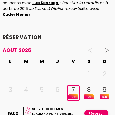
co-écrite avec
Luc Sonzogni
:
Ben-Hur la parodie
et à
partir de 2016
Je t’aime à l’italienne
co-écrite avec
Kader Nemer.
RÉSERVATION
AOUT 2026
L
M
M
J
V
S
D
1
2
3
4
5
6
7
8
9
15€
15€
15€
SHERLOCK HOLMES
19:00
Réserver
LE GRAND POINT VIRGULE