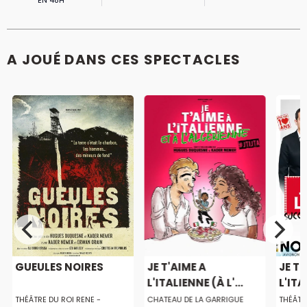
A JOUÉ DANS CES SPECTACLES
GUEULES NOIRES
JE T'AIME A
JE T'
L'ITALIENNE (À L'...
L'ITA
THÉÂTRE DU ROI RENE -
CHATEAU DE LA GARRIGUE
THÉÂTR