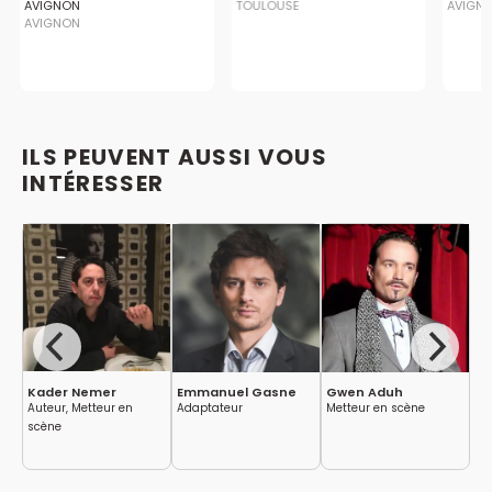
AVIGNON
TOULOUSE
AVIGN
AVIGNON
ILS PEUVENT AUSSI VOUS
INTÉRESSER
Kader Nemer
Emmanuel Gasne
Gwen Aduh
Ol
Auteur, Metteur en
Adaptateur
Metteur en scène
Au
scène