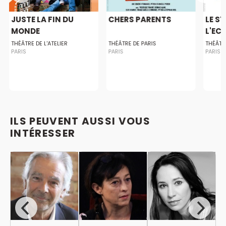
JUSTE LA FIN DU
CHERS PARENTS
LE S
MONDE
L'ECO
THÉÂTRE DE L'ATELIER
THÉÂTRE DE PARIS
THÉÂTR
PARIS
PARIS
PARIS
ILS PEUVENT AUSSI VOUS
INTÉRESSER