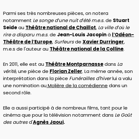
Parmi ses très nombreuses pièces, on notera
notamment
Le songe d’une nuit d’été m.e.s.
de
Stuart
Seide
au
Théâtre national de Chaillot
,
La ville d’où le
rire a disparu m.e.s
. de
Jean-Louis Jacopin
à
l’Odéon-
Théâtre de l’Europe
,
Surfeurs
de
Xavier Durringer
,
m.e.s de l'auteur au
Théâtre national de la Colline
.
En 2011, elle est au
Théâtre Montparnasse
dans
La
vérité
, une pièce de
Florian Zeller
. La même année, son
interprétation dans la pièce
Funérailles d'hiver
lui a valu
une nomination au
Molière de la comédienne
dans un
second rôle.
Elle a aussi participé à de nombreux films, tant pour le
cinéma que pour la télévision notamment dans
Le Goût
des autres
d'
Agnès Jaoui
.