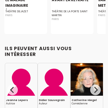
IMAGINAIRE
METT
(THEATRE...
BIGO
THÉÂTRE DEJAZET
THÉÂTRE DE LA PORTE SAINT
THÉÂTR
PARIS
MARTIN
PARIS
PARIS
ILS PEUVENT AUSSI VOUS
INTÉRESSER
Jeanne Lepers
Didier Sauvegrain
Catherine Hiegel
Pa
Autrice
Auteur
Comédienne
Au