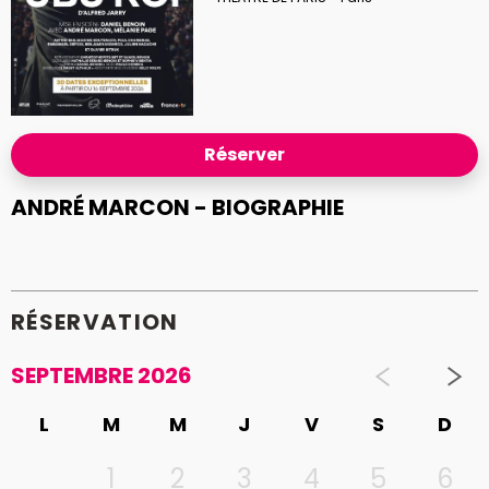
Réserver
ANDRÉ MARCON - BIOGRAPHIE
RÉSERVATION
SEPTEMBRE 2026
L
M
M
J
V
S
D
1
2
3
4
5
6