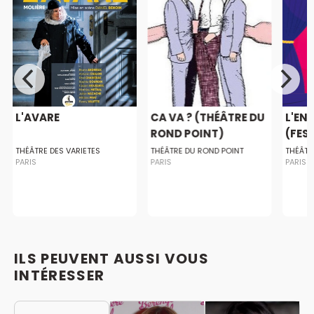
L'AVARE
CA VA ? (THÉÂTRE DU
L'EN
ROND POINT)
(FEST
THÉÂTRE DES VARIETES
THÉÂTRE DU ROND POINT
THÉÂTR
PARIS
PARIS
PARIS
ILS PEUVENT AUSSI VOUS
INTÉRESSER