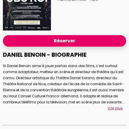
Réserver
DANIEL BENOIN - BIOGRAPHIE
Si Daniel Benoin aime à jouer parfois dans des films, c’est surtout
comme adaptateur, metteur en scène et directeur de théâtre qu’il est
connu. Directeur artistique du Théâtre Daniel Sorano, directeur du
Théâtre National de Nice, créateur de l’école de la comédie de Saint-
Etienne et de la convention théâtrale européenne, il est aussi membre
du Haut Conseil Culturel Franco-allemand. Il adapte et réalise de
nombreux téléfilms pour la télévision, met en scène plus de soixante-
dix pièces et opéras. En 2008, il est fait Chevalier dans l’ordre national
Voir plus
de la Légion d’honneur. En 2012, il adapte et met en scène
Après tout si
ça marche
, avec Michel Boujenah et Critiana Réali, à l’affiche du
Théâtre Marigny.