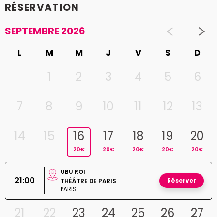
RÉSERVATION
SEPTEMBRE 2026
L
M
M
J
V
S
D
1
2
3
4
5
6
7
8
9
10
11
12
13
14
15
16
17
18
19
20
20€
20€
20€
20€
20€
UBU ROI
21:00
Réserver
THÉÂTRE DE PARIS
PARIS
21
22
23
24
25
26
27