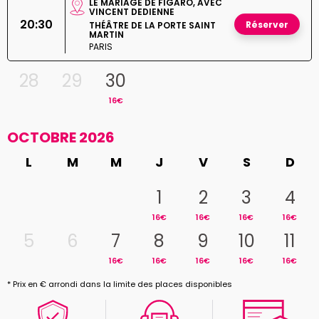
LE MARIAGE DE FIGARO, AVEC
VINCENT DEDIENNE
20:30
Réserver
THÉÂTRE DE LA PORTE SAINT
MARTIN
PARIS
28
29
30
16€
OCTOBRE 2026
L
M
M
J
V
S
D
1
2
3
4
16€
16€
16€
16€
5
6
7
8
9
10
11
16€
16€
16€
16€
16€
* Prix en € arrondi dans la limite des places disponibles