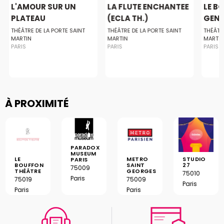
L'AMOUR SUR UN
LA FLUTE ENCHANTEE
LE B
PLATEAU
(ECLA TH.)
GENT
THÉÂTRE DE LA PORTE SAINT
THÉÂTRE DE LA PORTE SAINT
THÉÂTR
MARTIN
MARTIN
MARTI
PARIS
PARIS
PARIS
À PROXIMITÉ
PARADOX
MUSEUM
LE
METRO
STUDIO
PARIS
BOUFFON
SAINT
27
75009
THÉÂTRE
GEORGES
75010
Paris
75019
75009
Paris
Paris
Paris