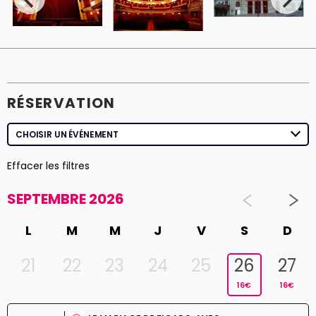
apportent un bol d'air frais à cet établissement. Pierre Palmade et
Michèle Laroque y jouent leur célèbre comédie :
Ils se sont aimés
tandis
que François Morel y revisite les classiques de Georges Feydeau dans
Feydeau, c'est fou !
. La programmation conserve quelques classiques
qui remportent aussi un franc succès, comme
L'Avare
de Molière, avec
Michel Bouquet.
RÉSERVATION
Effacer les filtres
SEPTEMBRE 2026
L
M
M
J
V
S
D
21
22
23
24
25
26
27
16€
16€