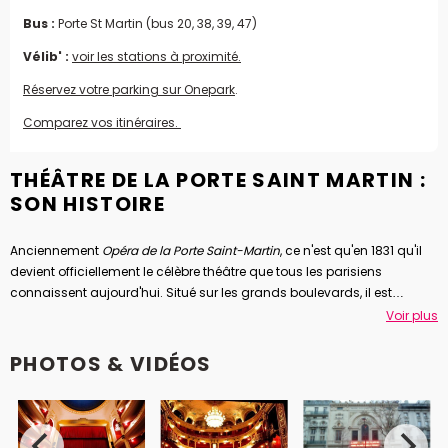
Bus :
Porte St Martin (bus 20, 38, 39, 47)
Vélib' :
voir les stations à proximité.
Réservez votre parking sur Onepark
.
Comparez vos itinéraires.
THÉÂTRE DE LA PORTE SAINT MARTIN :
SON HISTOIRE
Anciennement
Opéra de la Porte Saint-Martin
, ce n'est qu'en 1831 qu'il
devient officiellement le célèbre théâtre que tous les parisiens
connaissent aujourd'hui. Situé sur les grands boulevards, il est
devenu un espace incontournable de la scène théâtrale parisienne
Voir plus
depuis les années 60, en accueillant notamment la
comédie
musicale
Hair
ainsi que le spectacle musical qui fit découvrir
PHOTOS & VIDÉOS
Marianne James au public français :
Ultima Recital
. En 2001, le théâtre
de la Porte Saint-Martin est racheté par le chanteur Michel Sardou et
son producteur de l'époque : Jean-Claude Camus. Ils décident de
diversifier la programmation en produisant des comédies légères qui