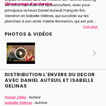
12ème rangs d'orchestre.
de cette comédie est époustouflant, avec pour
principaux acteurs Daniel Auteuil, François-Éric
Gendron et Isabelle Gélinas, qui succède sur les
planches à son amie Valérie Bonneton, qui est par
ailleurs sa partenaire de jeu dans la série TV à
Voir plus
succèsFais pas ci, fais pas ça. À la traditionnelle
PHOTOS & VIDÉOS
situation du dîner de couple, tout en révélations, en
sous-entendus et en quiproquos, Florian Zeller "ajoute
un procédé qui a fait ses preuves : faire entendre au
public les pensées des personnages", écrit Annie
Chénieux dans le Journal du Dimanche. "Le théâtre
classique connaît ces "apartés" où soudain le
personnage exprime à haute voix ses pensées les plus
DISTRIBUTION L'ENVERS DU DECOR
intimes, annonce ses projets immédiats", précise Le
AVEC DANIEL AUTEUIL ET ISABELLE
Figaro au sujet de L’Envers du décor. Le service culture
GELINAS
d’I-Télé, pour sa part, ne cache pas son enthousiasme
et évoque simplement "une comédie drôle et
Florian Zeller
:
Auteur
envoûtante".
Isabelle Gélinas
:
Autrice
Report et annulation sont impossibles pour ce