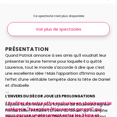
Ce spectacle n’est plus disponible
Voir plus de spectacles
PRÉSENTATION
Quand Patrick annonce à ses amis qu’il voudrait leur
présenter la jeune femme pour laquelle il a quitté
Laurence, tout le monde s’accorde à dire que c’est
une excellente idée ! Mais l’apparition d’Emma aura
l’effet d’une véritable tempête dans la tête de Daniel
et d’Isabelle.
L’ENVERS DU DÉCOR JOUE LES PROLONGATIONS
* Profitez de notre offre exclusive en choisissant la
Reprise automnale pour la pièce de boulevard signée
catégorie "Exception /Placement garanti" qui
Florian Zeller, intitulée L’Envers du décor, qui triomphe
vous assure un placement entre les 3ème et
depuis le début 2016 au Théâtre de Paris. Le casting