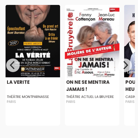
LA VERITE
ON NE SE MENTIRA
POUR
JAMAIS !
HEUR
THÉÂTRE MONTPARNASSE
THÉÂTRE ACTUEL LA BRUYERE
CASINO
PARIS
PARIS
PARIS