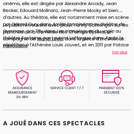
cinéma, elle est dirigée par Alexandre Arcady, Jean
Becker, Edouard Molinaro, Jean-Pierre Mocky et bien
d’autres. Au théâtre, elle est notamment mise en scène
par Gérard Oury dans
Arrête ton cinéma
au théâtre de
Le public retrouvera avec plaisir Fanny Cottençon sur les
Gymnase, par Tilly dans
Les monologues du vagin
au
planches de la Comédie des Champs Elysées, en
théâtre Fontaine, par Laurent Laffargue dans
Après la
compagnie de
Michel Leeb
, dans la pièce d'Eric Assous :
répétition
à l’Athénée Louis Jouvet, et en 2011 par Patrice
Inavouable
Kerbrat dans
La vérité
.
Voir plus
ASSURANCE
SERVICE CLIENT 7 / 7
PAIEMENT 100%
REMBOURSEMENT
SÉCURISÉ
EN 48H
A JOUÉ DANS CES SPECTACLES