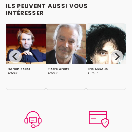
ILS PEUVENT AUSSI VOUS
INTÉRESSER
Florian Zeller
Pierre Arditi
Eric Assous
Pa
Acteur
Acteur
Auteur
Ac