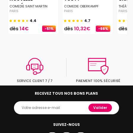
COMÉDIE...
COMEDIE SAINT MARTIN
COMEDIE OBERKAMPF
THÉÂTRE
PARIS
PARIS
PARIS
4.4
4.7
dès
14€
dès
10,32€
dès
2
-51%
-66%
SERVICE CLIENT 7 / 7
PAIEMENT 100% SÉCURISÉ
RECEVEZ TOUS NOS BONS PLANS
Valider
SUIVEZ-NOUS