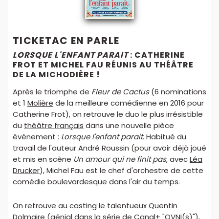
TICKETAC EN PARLE
LORSQUE L'ENFANT PARAIT
: CATHERINE
FROT ET MICHEL FAU RÉUNIS AU THÉÂTRE
DE LA MICHODIÈRE !
Après le triomphe de
Fleur de Cactus
(6 nominations
et 1
Molière
de la meilleure comédienne en 2016 pour
Catherine Frot), on retrouve le duo le plus irrésistible
du
théâtre français
dans une nouvelle pièce
événement :
Lorsque l'enfant parait
. Habitué du
travail de l'auteur André Roussin (pour avoir déjà joué
et mis en scène
Un amour qui ne finit pas
, avec
Léa
Drucker
), Michel Fau est le chef d'orchestre de cette
comédie boulevardesque dans l'air du temps.
On retrouve au casting le talentueux Quentin
Dolmaire (génial dans la série de Canal+ "OVNI(s)"),