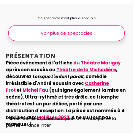
Ce spectacle n’est plus disponible
Voir plus de spectacles
PRÉSENTATION
Pièce événement à l'affiche
du Théâtre Marigny
après son succès au
Théâtre de la Michodière
,
découvrez
Lorsque L'enfant parait
, comédie
irrésistible d'André Roussin avec
Catherine
Frot
et
Michel Fau
(qui signe également la mise en
scène). Ultra-rythmé et très drôle, ce triomphe
théâtral est un pur délice, porté par une
distribution d'exception. La pièce est nommée à 4
reprises aux
Molières 2023
. A ne surtout pas
« C’est délicieux, finement joué. » Le masque et la
manquer !
plume – France Inter