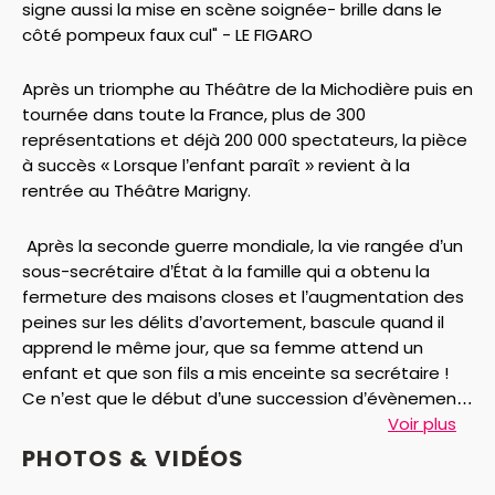
signe aussi la mise en scène soignée- brille dans le
côté pompeux faux cul" - LE FIGARO
Après un triomphe au Théâtre de la Michodière puis en
tournée dans toute la France, plus de 300
représentations et déjà 200 000 spectateurs, la pièce
à succès « Lorsque l’enfant paraît » revient à la
rentrée au Théâtre Marigny.
Après la seconde guerre mondiale, la vie rangée d’un
sous-secrétaire d’État à la famille qui a obtenu la
fermeture des maisons closes et l’augmentation des
peines sur les délits d’avortement, bascule quand il
apprend le même jour, que sa femme attend un
enfant et que son fils a mis enceinte sa secrétaire !
Ce n’est que le début d’une succession d’évènements
imprévus qui vont bousculer les repères de cette
Voir plus
famille bourgeoise…
PHOTOS & VIDÉOS