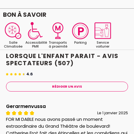
BON À SAVOIR
Salle
Accessibilité
Transports
Parking
Service
Climatisée
PMR
à proximité
voiturier
LORSQUE L'ENFANT PARAIT - AVIS
SPECTATEURS
(507)
4.6
RÉDIGER UN AVIS
Gerarmenvussa
Le 1 janvier 2025
FOR MI DABLE nous avons passé un moment
extraordinaire du Grand Théâtre de boulevard!
Catherine Frot fait des étincelles et les comédiens qui