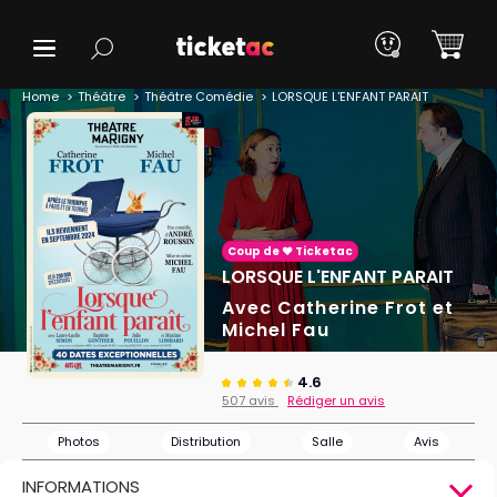
Home
Théâtre
Théâtre Comédie
LORSQUE L'ENFANT PARAIT
Coup de ❤️ Ticketac
LORSQUE L'ENFANT PARAIT
Avec Catherine Frot et
Michel Fau
4.6
507 avis
Rédiger un avis
Photos
Distribution
Salle
Avis
INFORMATIONS