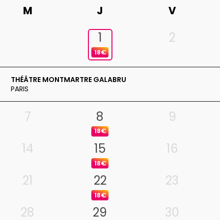
M
J
V
1
2
18€
THÉÂTRE MONTMARTRE GALABRU
PARIS
7
8
9
18€
14
15
16
18€
21
22
23
18€
28
29
30