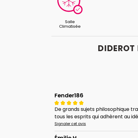
Salle
Climatisée
DIDEROT 
Fender186
De grands sujets philosophique tr
tous les esprits qui adhèrent au id
Signaler cet avis
Émilie H