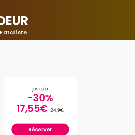
COEUR
Fataliste
jusqu'à
-30%
17,55€
24,9€
Réserver