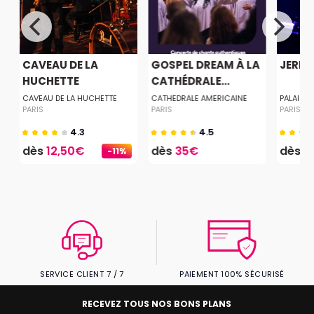
CAVEAU DE LA
GOSPEL DREAM À LA
JERE
HUCHETTE
CATHÉDRALE...
CAVEAU DE LA HUCHETTE
CATHEDRALE AMERICAINE
PALAIS 
PARIS
PARIS
PARIS
4.3
4.5
dès
12,50€
dès
35€
dès
2
-11%
SERVICE CLIENT 7 / 7
PAIEMENT 100% SÉCURISÉ
RECEVEZ TOUS NOS BONS PLANS