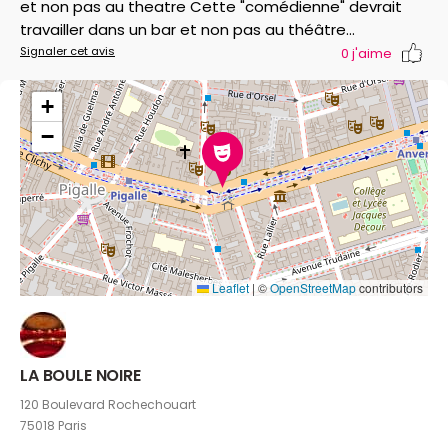
et non pas au theatre Cette "comédienne" devrait
travailler dans un bar et non pas au théâtre...
Signaler cet avis
0
j'aime
+
−
Leaflet
|
©
OpenStreetMap
contributors
LA BOULE NOIRE
120 Boulevard Rochechouart
75018 Paris