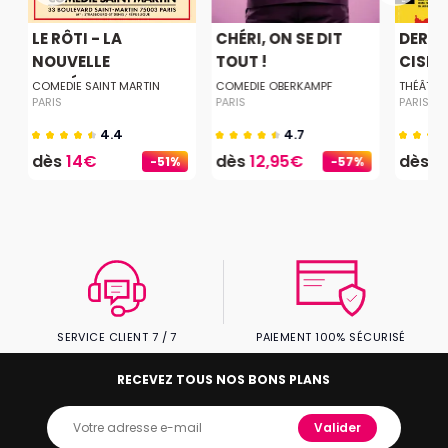
LE RÔTI - LA
CHÉRI, ON SE DIT
DERNI
NOUVELLE
TOUT !
CISEA
COMÉDIE...
COMEDIE SAINT MARTIN
COMEDIE OBERKAMPF
THÉÂTRE
PARIS
PARIS
PARIS
4.4
4.7
dès
14€
dès
12,95€
dès
2
-51%
-57%
SERVICE CLIENT 7 / 7
PAIEMENT 100% SÉCURISÉ
RECEVEZ TOUS NOS BONS PLANS
Valider