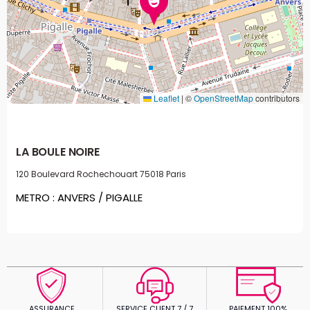
Leaflet
|
©
OpenStreetMap
contributors
LA BOULE NOIRE
120 Boulevard Rochechouart
75018 Paris
METRO : ANVERS / PIGALLE
ASSURANCE
SERVICE CLIENT 7 / 7
PAIEMENT 100%