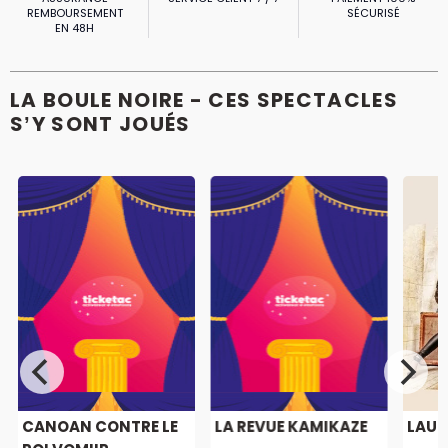
REMBOURSEMENT
SÉCURISÉ
EN 48H
LA BOULE NOIRE - CES SPECTACLES
S’Y SONT JOUÉS
CANOAN CONTRE LE
LA REVUE KAMIKAZE
LAUR