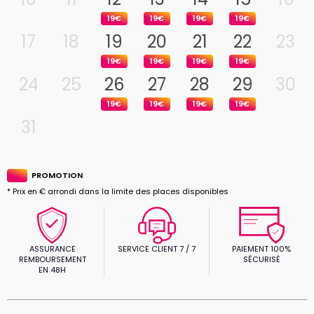
19€
19€
19€
19€
17
18
19
20
21
22
23
19€
19€
19€
19€
24
25
26
27
28
29
30
19€
19€
19€
19€
31
PROMOTION
* Prix en € arrondi dans la limite des places disponibles
ASSURANCE
SERVICE CLIENT 7 / 7
PAIEMENT 100%
REMBOURSEMENT
SÉCURISÉ
EN 48H