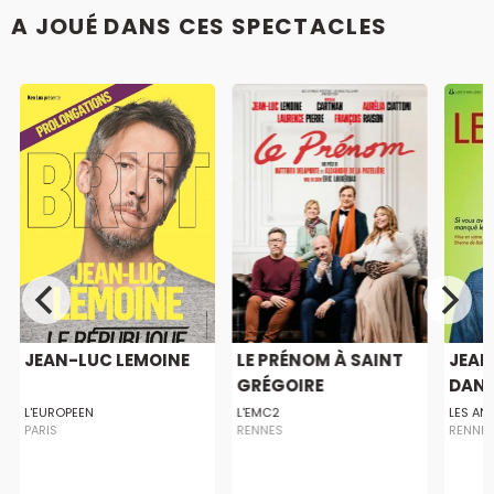
A JOUÉ DANS CES SPECTACLES
JEAN-LUC LEMOINE
LE PRÉNOM À SAINT
JEAN
GRÉGOIRE
DANS 
L'EUROPEEN
L'EMC2
LES AN
PARIS
RENNES
RENNE