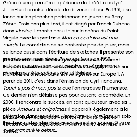
Grâce à une première expérience de théâtre au lycée,
Jean-Luc Lemoine décide de devenir acteur. En 1991, il se
lance sur les planches parisiennes en jouant au Berry
Zèbre. Trois ans plus tard, il est dirigé par
Franck Dubosc
dans
Movies
. Il monte ensuite sur la scène du
Point
Virgule
avec le spectacle
Mon colocataire est une
merde
. Le comédien ne se contente pas de jouer, mais
se lance aussi dans l'écriture de sketches. Il présente son
premier
one-man show
,
Prolongations
, en 1999.
Il collabore durant une longue période avec
Laurent
Multicasquette, Jean-Luc Lemoine est également
Ruquier
, notamment dans
On a tout essayé
, diffusé sur
chroniqueur à la radio et à la télévision.
France 2 ou encore dans
On va s'gêner
sur Europe 1. À
partir de 2011, c'est dans l'émission de Cyril Hanouna,
Touche pas à mon poste
, que l'on retrouve l'humoriste.
Ce dernier n'en délaisse pas pour autant la comédie. En
2006, il rencontre le succès, en tant qu'auteur, avec sa
pièce
Amours et chipolatas
. Il apparaît également à la
télévision dans les séries
Hero Corp
ou
Porfilage
. En solo,
En 2024 au
Théâtre des Variétés
, il monte la pièce
il revient sur les planches avec un seul en scène,
Si vous
Témoin de mariage
, avec
Anthony Marty
à la mise en
avez manqué le début...
scène.