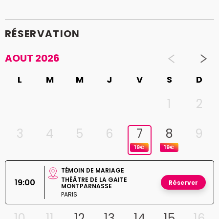
RÉSERVATION
AOUT 2026
L
M
M
J
V
S
D
1
2
3
4
5
6
7
8
9
19€
19€
TÉMOIN DE MARIAGE
THÉÂTRE DE LA GAITE
19:00
Réserver
MONTPARNASSE
PARIS
10
11
12
13
14
15
16