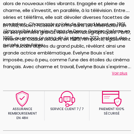
alors de nouveaux rôles vibrants. Engagée et pleine de
charme, elle s'investit, en parallèle, à la télévision. Entre
séries et téléfilms, elle sait dévoiler diverses facettes de
son talent.
Charmante soirée
de Bernard Murat en 1991,
En 1982, Robert Hossein lui offre dans
Les Misérables
l'un
L'impossible Monsieur Papa
de Denys Granier-Deferre en
de ses premiers grands rôles cinématographiques.
Partir,
1995, ou encore
Le sang de la vigne
en 2012, restent des
revenir
de Claude Lelouch, en 1985, remporte, également
succès populaires.
un vif succès auprès du grand public, révélant ainsi une
grande actrice emblématique. Évelyne Bouix s'est
imposée, peu à peu, comme l'une des étoiles du cinéma
français. Avec charme et travail, Évelyne Bouix s'exprime
avec talent, depuis 2014, dans
Le Mensonge
de Florian
Voir plus
Zeller.
ASSURANCE
SERVICE CLIENT 7 / 7
PAIEMENT 100%
REMBOURSEMENT
SÉCURISÉ
EN 48H