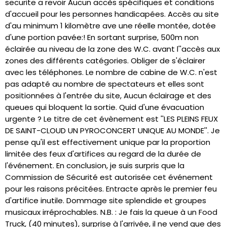
securite a revoir Aucun accès spécifiques et conditions
d'accueil pour les personnes handicapées. Accès au site
d'au minimum 1 kilomètre ave une réelle montée, dotée
d'une portion pavée:! En sortant surprise, 500m non
éclairée au niveau de la zone des W.C. avant l''accès aux
zones des différents catégories. Obliger de s'éclairer
avec les téléphones. Le nombre de cabine de W.C. n'est
pas adapté au nombre de spectateurs et elles sont
positionnées à l'entrée du site, Aucun éclairage et des
queues qui bloquent la sortie. Quid d'une évacuation
urgente ? Le titre de cet évènement est ''LES PLEINS FEUX
DE SAINT-CLOUD UN PYROCONCERT UNIQUE AU MONDE''. Je
pense qu'il est effectivement unique par la proportion
limitée des feux d'artifices au regard de la durée de
l'événement. En conclusion, je suis surpris que la
Commission de Sécurité est autorisée cet événement
pour les raisons précitées. Entracte après le premier feu
d'artifice inutile. Dommage site splendide et groupes
musicaux irréprochables. N.B. : Je fais la queue à un Food
Truck, (40 minutes), surprise à l'arrivée, il ne vend que des