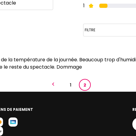
ectacle
1
e la température de la journée. Beaucoup trop d'humidit
ue le reste du spectacle. Dommage
1
2
NS DE PAIEMENT
R