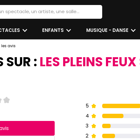
ECTACLES
ENFANTS
MUSIQUE - DANSE
 les avis
S SUR :
LES PLEINS FEUX
5
4
3
avis
2