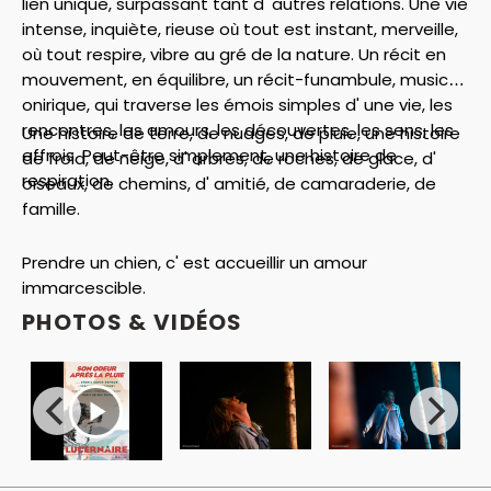
lien unique, surpassant tant d' autres relations. Une vie
intense, inquiète, rieuse où tout est instant, merveille,
où tout respire, vibre au gré de la nature. Un récit en
mouvement, en équilibre, un récit-funambule, musical,
onirique, qui traverse les émois simples d' une vie, les
rencontres, les amours, les découvertes, les sens, les
Une histoire de terre, de nuages, de pluie, une histoire
effrois. Peut-être simplement, une histoire de
de froid, de neige, d' arbres, de roches, de glace, d'
respiration.
oiseaux, de chemins, d' amitié, de camaraderie, de
famille.
Prendre un chien, c' est accueillir un amour
immarcescible.
PHOTOS & VIDÉOS