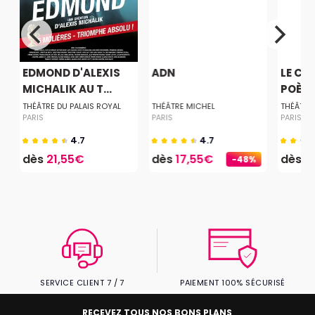
EDMOND D'ALEXIS
ADN
LE CE
MICHALIK AU T...
POÈTE
E
THÉÂTRE DU PALAIS ROYAL
THÉÂTRE MICHEL
THÉÂTRE 
PARIS
PARIS
PARIS
4.7
4.7
dès
21,55€
dès
17,55€
dès
2
-48%
SERVICE CLIENT 7 / 7
PAIEMENT 100% SÉCURISÉ
RECEVEZ TOUS NOS BONS PLANS