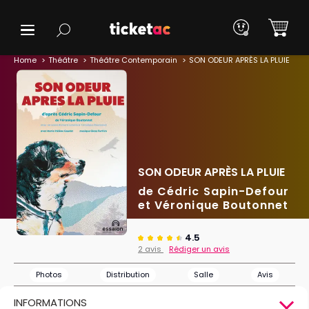
Home
Théâtre
Théâtre Contemporain
SON ODEUR APRÈS LA PLUIE
SON ODEUR APRÈS LA PLUIE
de Cédric Sapin-Defour
et Véronique Boutonnet
4.5
2 avis
Rédiger un avis
Photos
Distribution
Salle
Avis
INFORMATIONS