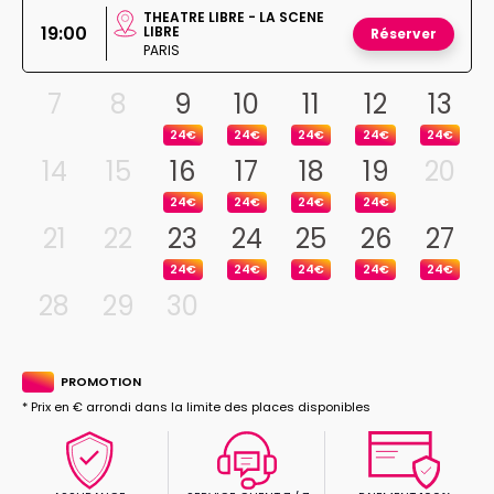
THEATRE LIBRE - LA SCENE
19:00
LIBRE
Réserver
PARIS
7
8
9
10
11
12
13
24€
24€
24€
24€
24€
14
15
16
17
18
19
20
24€
24€
24€
24€
21
22
23
24
25
26
27
24€
24€
24€
24€
24€
28
29
30
PROMOTION
* Prix en € arrondi dans la limite des places disponibles