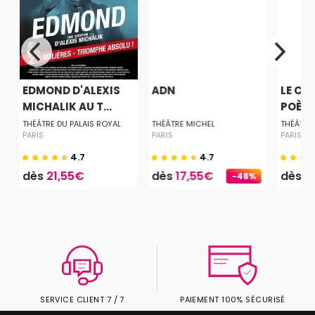
EDMOND D'ALEXIS
ADN
LE CE
MICHALIK AU T...
POÈTE
E
THÉÂTRE DU PALAIS ROYAL
THÉÂTRE MICHEL
THÉÂTRE 
PARIS
PARIS
PARIS
4.7
4.7
dès
21,55€
dès
17,55€
dès
2
-48%
SERVICE CLIENT 7 / 7
PAIEMENT 100% SÉCURISÉ