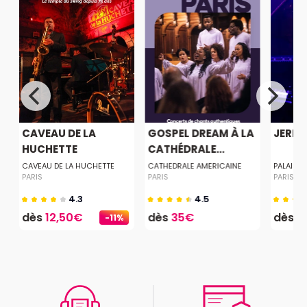
CAVEAU DE LA
GOSPEL DREAM À LA
JERE
HUCHETTE
CATHÉDRALE...
CAVEAU DE LA HUCHETTE
CATHEDRALE AMERICAINE
PALAIS 
PARIS
PARIS
PARIS
4.3
4.5
dès
12,50€
dès
35€
dès
2
-11%