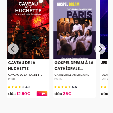
CAVEAU DE LA
GOSPEL DREAM À LA
JERE
HUCHETTE
CATHÉDRALE...
CAVEAU DE LA HUCHETTE
CATHEDRALE AMERICAINE
PALAIS 
PARIS
PARIS
PARIS
4.3
4.5
dès
12,50€
dès
35€
dès
2
-11%