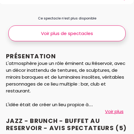
Ce spectacle n’est plus disponible
Voir plus de spectacles
PRÉSENTATION
L'atmosphère joue un rôle éminent au Réservoir, avec
un décor inattendu de tentures, de sculptures, de
miroirs baroques et de luminaires insolites, véritables
personnages de ce lieu multiple : bar, club et
restaurant.
L'idée était de créer un lieu propice à
l’épanouissement de la passion de sa propriétaire,
Voir plus
Mary de Vivo, pour les artistes et la découverte de
JAZZ - BRUNCH - BUFFET AU
nouveaux talents.
RESERVOIR - AVIS
SPECTATEURS
(5)
Ce pari ambitieux a fait du Réservoir l’un des repères