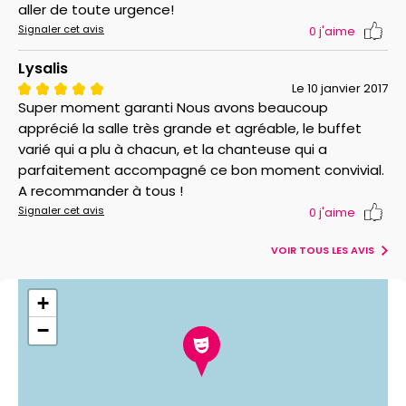
aller de toute urgence!
Le brunch (buffet à volonté) pour 1 personne
Signaler cet avis
0
j'aime
L'animation musicale jazzy
A savoir :
Le billet électronique Ticketac doit impérativement
Lysalis
être imprimé.
Le 10 janvier 2017
Super moment garanti Nous avons beaucoup
apprécié la salle très grande et agréable, le buffet
varié qui a plu à chacun, et la chanteuse qui a
parfaitement accompagné ce bon moment convivial.
A recommander à tous !
Signaler cet avis
0
j'aime
VOIR TOUS LES AVIS
+
−