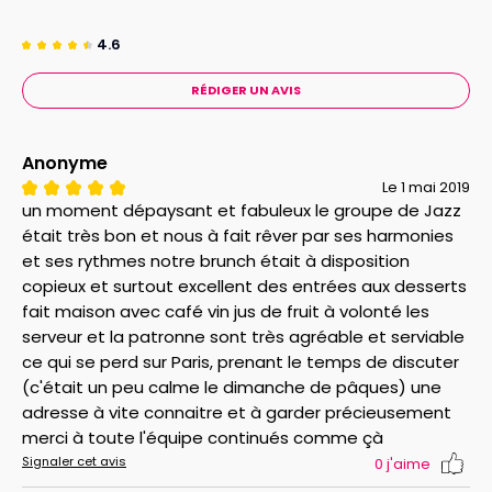
fétiches des comédiens, des musiciens et des
artistes en général, tout en restant un club ouvert et
4.6
convivial. Sa notoriété, son atmosphère chaleureuse
RÉDIGER UN AVIS
et sa cuisine séduisent les amateurs de moments
uniques !
Anonyme
Le menu - Votre brunch boissons comprises :
Le 1 mai 2019
Café, thé et chocolat à volonté
un moment dépaysant et fabuleux le groupe de Jazz
Lait et citron en tranches, sucre et sucrettes
était très bon et nous à fait rêver par ses harmonies
Jus de fruits frais : orange pressée, pamplemousse
et ses rythmes notre brunch était à disposition
Eau et vin, rouge ou rosé
copieux et surtout excellent des entrées aux desserts
fait maison avec café vin jus de fruit à volonté les
Petites viennoiseries maison : pain au chocolat,
serveur et la patronne sont très agréable et serviable
croissant
ce qui se perd sur Paris, prenant le temps de discuter
Miel, confitures, beurre, sirop d'érable, nutella
(c'était un peu calme le dimanche de pâques) une
Pain, baguettes
adresse à vite connaitre et à garder précieusement
merci à toute l'équipe continués comme çà
Saumon, rosbif, poulet, saucisson, jambon, pastrami
Signaler cet avis
0
j'aime
Oeufs brouillés