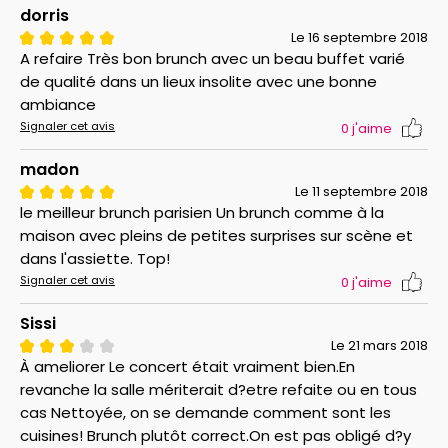
Chipolatas, bacon grillé
dorris
Pommes grenailles, galettes de pomme de terre
Le 16 septembre 2018
A refaire Très bon brunch avec un beau buffet varié
Salade verte
de qualité dans un lieux insolite avec une bonne
Salade de riz, taboulé, salade niçoise
ambiance
Ratatouille froide
Signaler cet avis
0
j'aime
Tomates & mozzarella
madon
Fruits frais : raisins, oranges, ananas, pommes
Le 11 septembre 2018
Fromages, selon le marché
le meilleur brunch parisien Un brunch comme à la
Fromages blancs, yaourts
maison avec pleins de petites surprises sur scène et
dans l'assiette. Top!
Pancakes
Signaler cet avis
0
j'aime
Gâteau au chocolat
Sissi
Crumble
Le 21 mars 2018
Attention ! Ce menu vous est communiqué à titre
À ameliorer Le concert était vraiment bien.En
indicatif. Il peut changer selon l'inspiration du Chef et
revanche la salle mériterait d?etre refaite ou en tous
le marché.
cas Nettoyée, on se demande comment sont les
cuisines! Brunch plutôt correct.On est pas obligé d?y
Ce prix comprend :