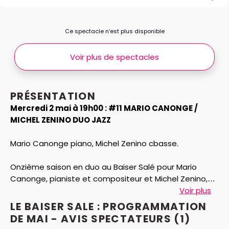
Ce spectacle n’est plus disponible
Voir plus de spectacles
PRÉSENTATION
Mercredi 2 mai à 19h00 : #11 MARIO CANONGE /
MICHEL ZENINO DUO JAZZ
Mario Canonge piano, Michel Zenino cbasse.
Onzième saison en duo au Baiser Salé pour Mario
Canonge, pianiste et compositeur et Michel Zenino,
contrebasse L'exercice est rare. Donner l'occasion à
Voir plus
des musiciens de jouer, rejouer, approfondir, en
LE BAISER SALE : PROGRAMMATION
présence d'un public qui revient. L'exercice demande
DE MAI - AVIS
SPECTATEURS
(1)
une vraie concentration. Il ne permet aucune faiblesse