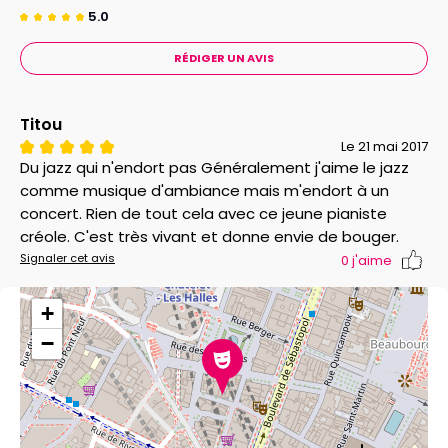
sur les harmonies, sinon le discours s'épuise de lui-
5.0
même. Rendez-vous hebdomadaire avec deux
RÉDIGER UN AVIS
incontournables de la rue des Lombards mais aussi de
la scène jazz française.
Titou
************************************
Le 21 mai 2017
Mercredi 2 Mai à 21h30 : #JAZZDEDEMAIN RENAN
Du jazz qui n'endort pas Généralement j'aime le jazz
RICHARD PRESENTE ORNICAR
comme musique d'ambiance mais m'endort à un
concert. Rien de tout cela avec ce jeune pianiste
Côme Huveline batterie/effets, Joachim Machado
créole. C'est très vivant et donne envie de bouger.
guitare/effets, Renan Richard sax baryton/effets.
Signaler cet avis
0
j'aime
S’affranchir des étiquettes, des esthétiques,
+
échanger les rôles, oublier le rapport complexe entre
écriture et improvisation, mélanger l'acoustique des
−
instruments à l'électrique des effets, et se laisser
porter avant tout par la nécessité de créer un son de
groupe à trois. Le résultat est une musique narrative,
énergique et contrastée qui s’ancre résolument dans