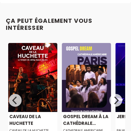
ÇA PEUT ÉGALEMENT VOUS
INTÉRESSER
CAVEAU DE LA
GOSPEL DREAM À LA
JERE
HUCHETTE
CATHÉDRALE...
CAVEAU DE LA HUCHETTE
CATHEDRALE AMERICAINE
PALAIS 