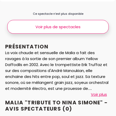
Ce spectacle n’est plus disponible
Voir plus de spectacles
PRÉSENTATION
La voix chaude et sensuelle de Malia a fait des
ravages à la sortie de son premier album Yellow
Daffodils en 2002. Avec le trompettiste Erik Truffaz et
sur des compositions d'André Manoukian, elle
enchaine des hits entre pop, soul et jazz. Sa texture
sonore, où se mélangent grain jazz, soyeux orchestral
et modernité électro, est une prouesse de
raffinement. Malia chante l’amour avec cette
Voir plus
sensibilité épanouie de celles qui y croient et le vivent,
MALIA "TRIBUTE TO NINA SIMONE" -
et qui en portent les cicatrices. Une voix
AVIS
SPECTATEURS
(0)
exceptionnelle qui nous porte vers des ballades jazzy,