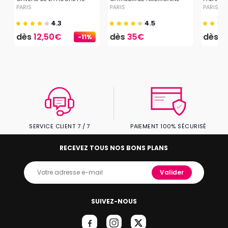
PARIS
PARIS
PARIS
4.3
4.5
dès
12,50€
dès
35€
dès
2
-11%
SERVICE CLIENT 7 / 7
PAIEMENT 100% SÉCURISÉ
RECEVEZ TOUS NOS BONS PLANS
Valider
SUIVEZ-NOUS