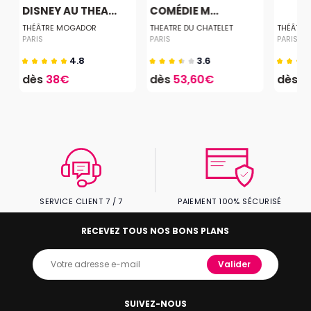
DISNEY AU THEA...
COMÉDIE M...
THÉÂTRE MOGADOR
THEATRE DU CHATELET
THÉÂTRE
PARIS
PARIS
PARIS
4.8
3.6
dès
38€
dès
53,60€
dès
1
SERVICE CLIENT 7 / 7
PAIEMENT 100% SÉCURISÉ
RECEVEZ TOUS NOS BONS PLANS
Valider
SUIVEZ-NOUS