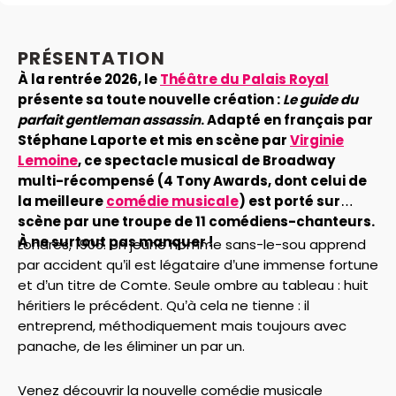
PRÉSENTATION
À la rentrée 2026, le
Théâtre du Palais Royal
présente sa toute nouvelle création :
Le guide du
parfait gentleman assassin
. Adapté en français par
Stéphane Laporte et mis en scène par
Virginie
Lemoine
, ce spectacle musical de Broadway
multi-récompensé (4 Tony Awards, dont celui de
la meilleure
comédie musicale
) est porté sur
scène par une troupe de 11 comédiens-chanteurs.
À ne surtout pas manquer !
Londres, 1906. Un jeune homme sans-le-sou apprend
par accident qu’il est légataire d’une immense fortune
et d’un titre de Comte. Seule ombre au tableau : huit
héritiers le précédent. Qu’à cela ne tienne : il
entreprend, méthodiquement mais toujours avec
panache, de les éliminer un par un.
Venez découvrir la nouvelle comédie musicale