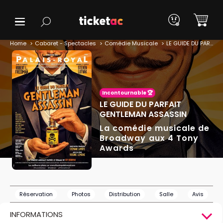
Home
Cabaret - Spectacles
Comédie Musicale
LE GUIDE DU PARFAIT GENTLEMAN ASSASSIN
Incontournable 🏆
LE GUIDE DU PARFAIT
GENTLEMAN ASSASSIN
La comédie musicale de
Broadway aux 4 Tony
Awards
Réservation
Photos
Distribution
Salle
Avis
INFORMATIONS