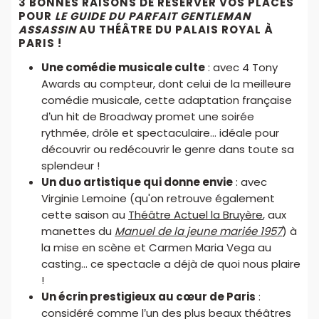
3 BONNES RAISONS DE RÉSERVER VOS PLACES
POUR
LE GUIDE DU PARFAIT GENTLEMAN
ASSASSIN
AU THÉÂTRE DU PALAIS ROYAL À
PARIS !
Une comédie musicale culte
: avec 4 Tony
Awards au compteur, dont celui de la meilleure
comédie musicale, cette adaptation française
d’un hit de Broadway promet une soirée
rythmée, drôle et spectaculaire... idéale pour
découvrir ou redécouvrir le genre dans toute sa
splendeur !
Un duo artistique qui donne envie
: avec
Virginie Lemoine (qu'on retrouve également
cette saison au
Théâtre Actuel la Bruyère
, aux
manettes du
Manuel de la jeune mariée 1957
) à
la mise en scène et Carmen Maria Vega au
casting... ce spectacle a déjà de quoi nous plaire
!
Un écrin prestigieux au cœur de Paris
:
considéré comme l’un des plus beaux théâtres