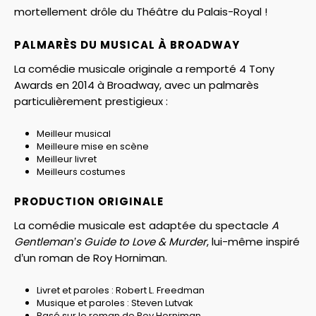
mortellement drôle du Théâtre du Palais-Royal !
PALMARÈS DU MUSICAL À BROADWAY
La comédie musicale originale a remporté 4 Tony
Awards en 2014 à Broadway, avec un palmarès
particulièrement prestigieux :
Meilleur musical
Meilleure mise en scène
Meilleur livret
Meilleurs costumes
PRODUCTION ORIGINALE
La comédie musicale est adaptée du spectacle
A
Gentleman’s Guide to Love & Murder
, lui-même inspiré
d’un roman de Roy Horniman.
Livret et paroles : Robert L. Freedman
Musique et paroles : Steven Lutvak
Basé sur le roman de Roy Horniman