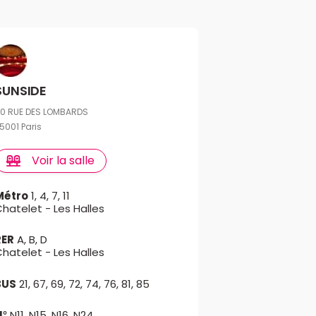
SUNSIDE
0 RUE DES LOMBARDS
5001 Paris
Voir la salle
Métro
1, 4, 7, 11
hatelet - Les Halles
RER
A, B, D
hatelet - Les Halles
BUS
21, 67, 69, 72, 74, 76, 81, 85
N°
N11, N15, N16, N24