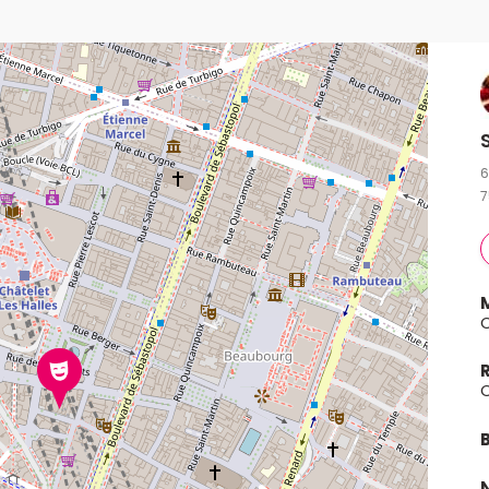
Ben Williams en est l’un des fleurons !
6
7
C
C