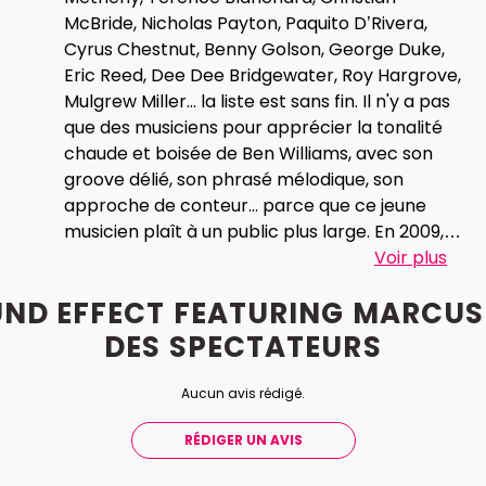
McBride, Nicholas Payton, Paquito D’Rivera,
Cyrus Chestnut, Benny Golson, George Duke,
Eric Reed, Dee Dee Bridgewater, Roy Hargrove,
Mulgrew Miller... la liste est sans fin. Il n'y a pas
que des musiciens pour apprécier la tonalité
chaude et boisée de Ben Williams, avec son
groove délié, son phrasé mélodique, son
approche de conteur... parce que ce jeune
musicien plaît à un public plus large. En 2009,
Ben Williams – leader, éducateur musical,
Voir plus
compositeur et bassiste qui joue des deux
UND EFFECT FEATURING MARCUS 
instruments, électrique et acoustique –
remporte le premier prix du Concours
DES
SPECTATEURS
International de Jazz décerné par la Fondation
Thelonious Monk, une récompense
Aucun avis rédigé.
prestigieuse ayant déjà lancé plus d'une
carrière prometteuse. Une nouvelle
RÉDIGER UN AVIS
génération de musiciens de jazz émerge et