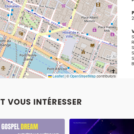
2
V
S
R
S
S
S
Leaflet
|
©
OpenStreetMap
contributors
T VOUS INTÉRESSER