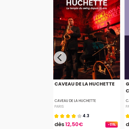
OGUETTES
CAVEAU DE LA HUCHETTE
G
C
EX
CAVEAU DE LA HUCHETTE
C
PARIS
P
5.0
4.3
5€
dès
12,50€
-11%