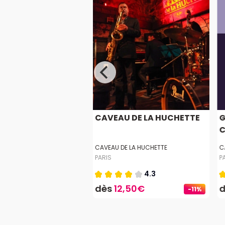
OGUETTES
CAVEAU DE LA HUCHETTE
G
C
EX
CAVEAU DE LA HUCHETTE
C
PARIS
P
5.0
4.3
5€
dès
12,50€
-11%