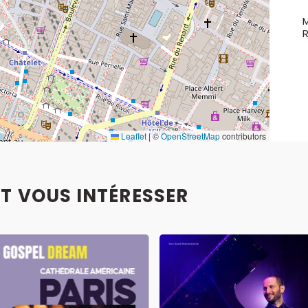
M
R
Leaflet
|
©
OpenStreetMap
contributors
T VOUS INTÉRESSER