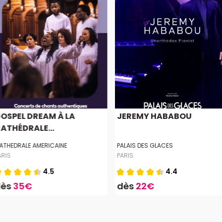
OSPEL DREAM À LA
JEREMY HABABOU
ATHÉDRALE...
ATHEDRALE AMERICAINE
PALAIS DES GLACES
ARIS
PARIS
4.5
4.4
dès
35€
dès
22€