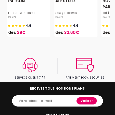
PATSON
ALEX LUTZ
HOW T
PARISI
LE PETIT REPUBLIQUE
CIRQUE D'HIVER
THÉÂTRE
PARIS
PARIS
PARIS
4.9
4.6
dès
29€
dès
32,60€
dès
1
SERVICE CLIENT 7 / 7
PAIEMENT 100% SÉCURISÉ
RECEVEZ TOUS NOS BONS PLANS
Valider