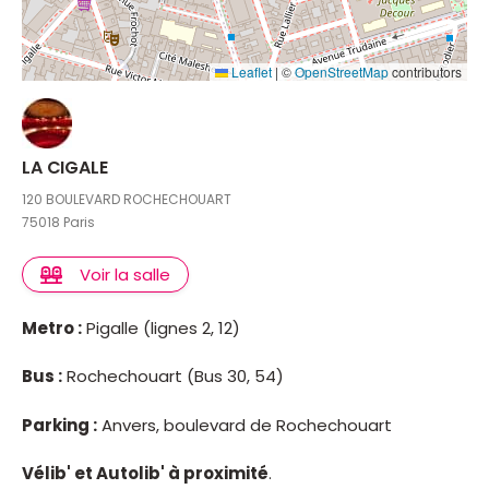
Leaflet
|
©
OpenStreetMap
contributors
LA CIGALE
120 BOULEVARD ROCHECHOUART
75018 Paris
Voir la salle
Metro :
Pigalle (lignes 2, 12)
Bus :
Rochechouart (Bus 30, 54)
Parking :
Anvers, boulevard de Rochechouart
Vélib' et Autolib' à proximité
.