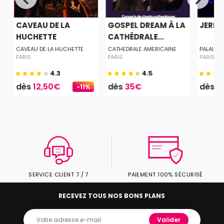
CAVEAU DE LA
GOSPEL DREAM À LA
JERE
HUCHETTE
CATHÉDRALE...
CAVEAU DE LA HUCHETTE
CATHEDRALE AMERICAINE
PALAIS 
PARIS
PARIS
PARIS
4.3
4.5
dès
12,50€
dès
35€
dès
2
-11%
SERVICE CLIENT 7 / 7
PAIEMENT 100% SÉCURISÉ
RECEVEZ TOUS NOS BONS PLANS
Valider