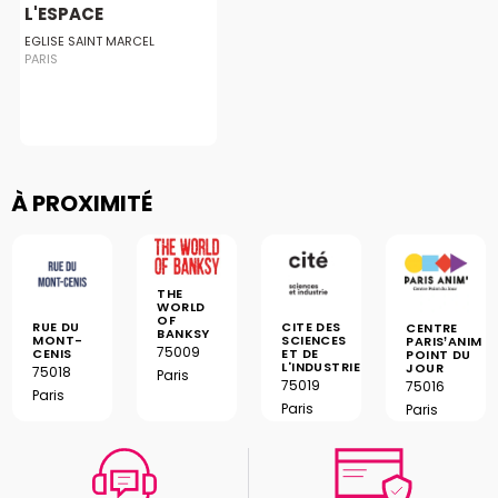
L'ESPACE
EGLISE SAINT MARCEL
PARIS
À PROXIMITÉ
THE
WORLD
OF
RUE DU
CITE DES
CENTRE
BANKSY
MONT-
SCIENCES
PARIS’ANIM
75009
CENIS
ET DE
POINT DU
L'INDUSTRIE
JOUR
75018
Paris
75019
75016
Paris
Paris
Paris