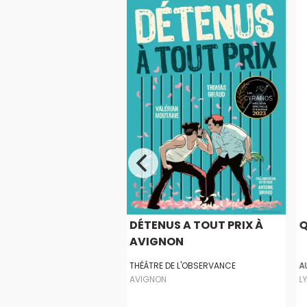
OËL À L’ÉCOLE DES
DÉTENUS A TOUT PRIX À
Q
AVIGNON
HÉÂTRE
THÉÂTRE DE L'OBSERVANCE
AU
AVIGNON
L