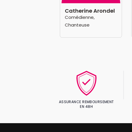
ierry Patru
Catherine Arondel
médien, Metteur en
Comédienne,
ène
Chanteuse
ASSURANCE REMBOURSEMENT
EN 48H