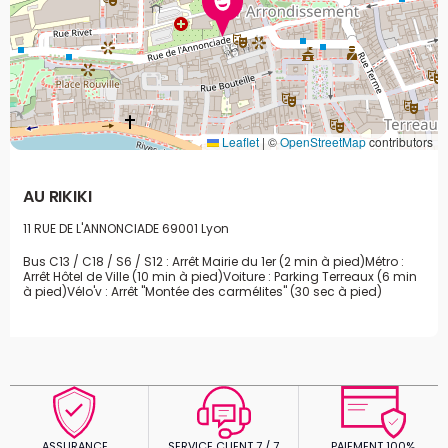
Leaflet
|
©
OpenStreetMap
contributors
AU RIKIKI
11 RUE DE L'ANNONCIADE
69001 Lyon
Bus C13 / C18 / S6 / S12 : Arrêt Mairie du 1er (2 min à pied)
Métro :
Arrêt Hôtel de Ville (10 min à pied)
Voiture : Parking Terreaux (6 min
à pied)
Vélo'v : Arrêt "Montée des carmélites" (30 sec à pied)
ASSURANCE
SERVICE CLIENT 7 / 7
PAIEMENT 100%