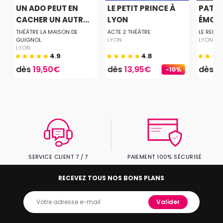
O
UN ADO PEUT EN
LE PETIT PRINCE À
PATAC
CACHER UN AUTR...
LYON
ÉMOT
THÉÂTRE LA MAISON DE
ACTE 2 THÉÂTRE
LE REPAI
GUIGNOL
LYON
LYON
LYON
4.9
4.8
dès
19,50€
dès
13,95€
dès
1
-10%
SERVICE CLIENT 7 / 7
PAIEMENT 100% SÉCURISÉ
RECEVEZ TOUS NOS BONS PLANS
Valider