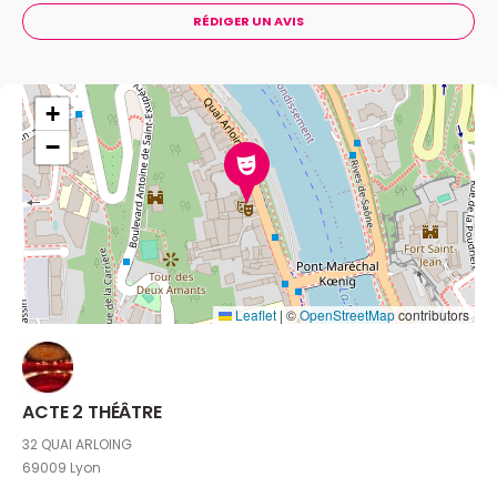
RÉDIGER UN AVIS
+
−
Leaflet
|
©
OpenStreetMap
contributors
ACTE 2 THÉÂTRE
32 QUAI ARLOING
69009 Lyon