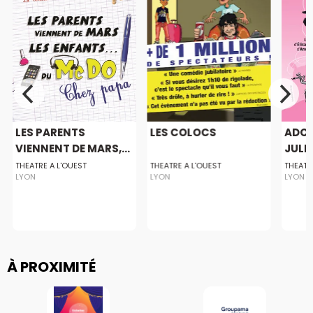
LES PARENTS
LES COLOCS
ADOP
VIENNENT DE MARS,...
JULE
THEATRE A L'OUEST
THEATRE A L'OUEST
THEATR
LYON
LYON
LYON
À PROXIMITÉ