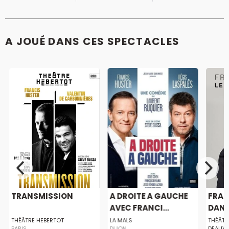
A JOUÉ DANS CES SPECTACLES
TRANSMISSION
A DROITE A GAUCHE
FRAN
AVEC FRANCI...
DANS 
THÉÂTRE HEBERTOT
LA MALS
THÉÂTR
PARIS
DIJON
DEAUVI