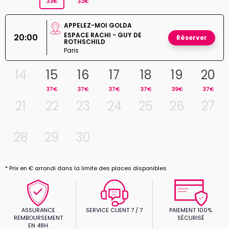
33€
33€
APPELEZ-MOI GOLDA
ESPACE RACHI - GUY DE
20:00
Réserver
ROTHSCHILD
Paris
14
15
16
17
18
19
20
37€
37€
37€
37€
39€
37€
21
22
23
24
25
26
27
28
29
30
* Prix en € arrondi dans la limite des places disponibles
ASSURANCE
SERVICE CLIENT 7 / 7
PAIEMENT 100%
REMBOURSEMENT
SÉCURISÉ
EN 48H