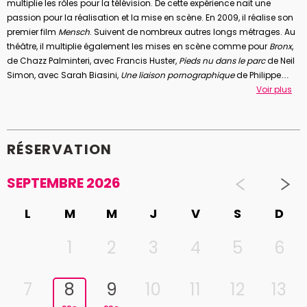
multiplie les rôles pour la télévision. De cette expérience nait une
passion pour la réalisation et la mise en scène. En 2009, il réalise son
premier film
Mensch
. Suivent de nombreux autres longs métrages. Au
théâtre, il multiplie également les mises en scène comme pour
Bronx
,
de Chazz Palminteri, avec Francis Huster,
Pieds nu dans le parc
de Neil
Simon, avec Sarah Biasini,
Une liaison pornographique
de Philippe
Blasband avec Judith Magre.
Voir plus
RÉSERVATION
SEPTEMBRE 2026
L
M
M
J
V
S
D
1
2
3
4
5
6
7
8
9
10
11
12
13