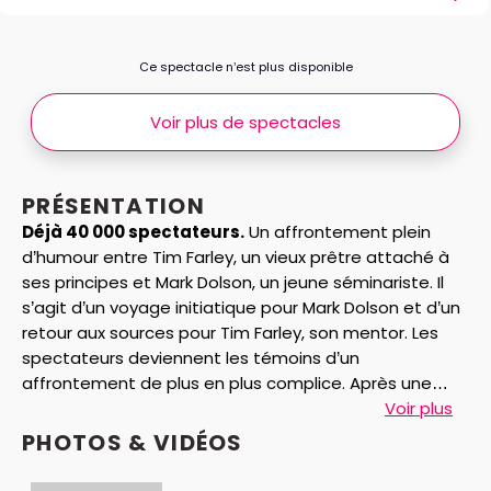
Ce spectacle n’est plus disponible
Voir plus de spectacles
PRÉSENTATION
Déjà 40 000 spectateurs.
Un affrontement plein
d’humour entre Tim Farley, un vieux prêtre attaché à
ses principes et Mark Dolson, un jeune séminariste. Il
s’agit d’un voyage initiatique pour Mark Dolson et d’un
retour aux sources pour Tim Farley, son mentor. Les
spectateurs deviennent les témoins d’un
affrontement de plus en plus complice. Après une
nomination aux oscars et un "Molière" en France, Jean
Voir plus
Piat triompha il y a 17 ans dans le chef d’œuvre de Bill
PHOTOS & VIDÉOS
C.Davis : "L’affrontement". Cette pièce est rejouée
pour la première fois dans sa dernière version,