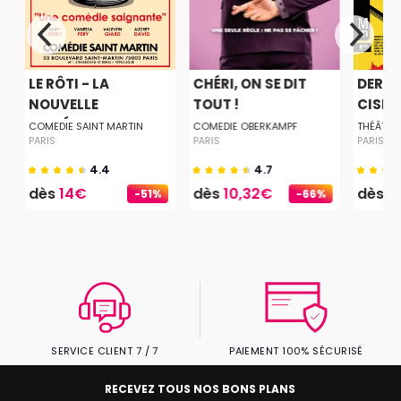
LE RÔTI - LA
CHÉRI, ON SE DIT
DERNI
.
NOUVELLE
TOUT !
CISEA
COMÉDIE...
COMEDIE SAINT MARTIN
COMEDIE OBERKAMPF
THÉÂTRE
PARIS
PARIS
PARIS
4.4
4.7
dès
14€
dès
10,32€
dès
2
-51%
-66%
SERVICE CLIENT 7 / 7
PAIEMENT 100% SÉCURISÉ
RECEVEZ TOUS NOS BONS PLANS