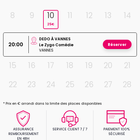
8
9
10
11
12
13
14
25€
DEDO À VANNES
20:00
Réserver
Le Zygo Comédie
VANNES
15
16
17
18
19
20
21
22
23
24
25
26
27
28
* Prix en € arrondi dans la limite des places disponibles
ASSURANCE
SERVICE CLIENT 7 / 7
PAIEMENT 100%
REMBOURSEMENT
SÉCURISÉ
EN 48H