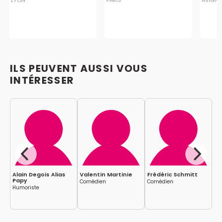
LYON
PARIS
AVIGN
ILS PEUVENT AUSSI VOUS
INTÉRESSER
Alain Degois Alias
Valentin Martinie
Frédéric Schmitt
Fa
Papy
Comédien
Comédien
Co
Humoriste