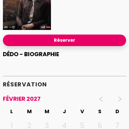
Réserver
DÉDO - BIOGRAPHIE
RÉSERVATION
FÉVRIER 2027
L
M
M
J
V
S
D
1
2
3
4
5
6
7