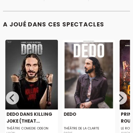
A JOUÉ DANS CES SPECTACLES
DEDO DANS KILLING
DEDO
PRIN
JOKE (THEAT...
ROUG
THÉÂTRE COMEDIE ODEON
THÉÂTRE DE LA CLARTE
LE RO