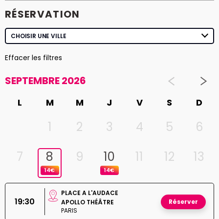
RÉSERVATION
Effacer les filtres
SEPTEMBRE 2026
L
M
M
J
V
S
D
1
2
3
4
5
6
7
8
9
10
11
12
13
14€
14€
PLACE A L'AUDACE
19:30
Réserver
APOLLO THÉÂTRE
PARIS