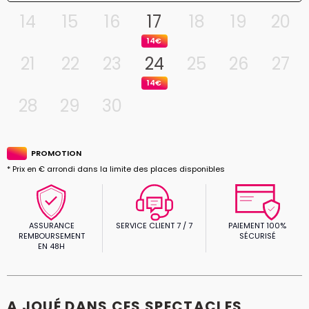
14
15
16
17
18
19
20
14€
21
22
23
24
25
26
27
14€
28
29
30
PROMOTION
* Prix en € arrondi dans la limite des places disponibles
ASSURANCE
SERVICE CLIENT 7 / 7
PAIEMENT 100%
REMBOURSEMENT
SÉCURISÉ
EN 48H
A JOUÉ DANS CES SPECTACLES