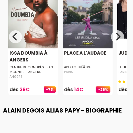
ISSA DOUMBIA À
PLACE A L'AUDACE
JUDIT
ANGERS
CENTRE DE CONGRÈS JEAN
APOLLO THÉÂTRE
LE LIEU
MONNIER - ANGERS
PARIS
PARIS
ANGERS
dès
39€
dès
14€
dès
1
-7%
-26%
ALAIN DEGOIS ALIAS PAPY - BIOGRAPHIE