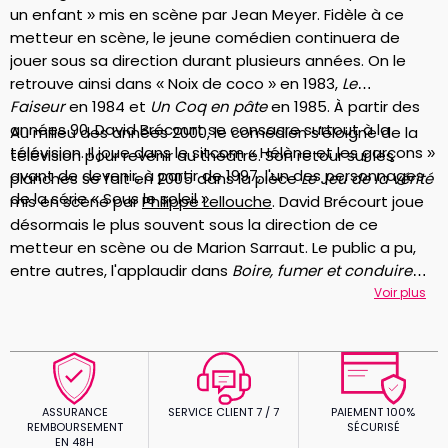
un enfant » mis en scène par Jean Meyer. Fidèle à ce
metteur en scène, le jeune comédien continuera de
jouer sous sa direction durant plusieurs années. On le
retrouve ainsi dans « Noix de coco » en 1983,
Le
Faiseur
en 1984 et
Un Coq en pâte
en 1985. À partir des
années 90, David Brécourt se consacre surtout à la
Au milieu des années 2000, le comédien s'éloigne de la
télévision. Il joue dans le sitcom « Hélène et les garçons »
télévision pour revenir au théâtre. Son retour sur les
avant de devenir, à partir de 1997, l'un des personnages
planches se fait en 2005 dans la pièce
Le Jeu de la vérité
de la série « Sous le soleil ».
mis en scène par
Philippe Lellouche
. David Brécourt joue
désormais le plus souvent sous la direction de ce
metteur en scène ou de Marion Sarraut. Le public a pu,
entre autres, l'applaudir dans
Boire, fumer et conduire
vite
en 2009 et en 2014
Dans l'appel de Londres
. L'acteur
Voir plus
tente aussi l'expérience du cinéma avec « Nos plus belles
vacances » (2012) et «
Le Jeu de la vérité
» (2014), qu'il
met également en scène en 2022 au
Palais des Glaces
avec Emma Smet, Sam Lellouche, Clément Moreau et
Alexandre Bierry.
ASSURANCE
SERVICE CLIENT 7 / 7
PAIEMENT 100%
REMBOURSEMENT
SÉCURISÉ
EN 48H