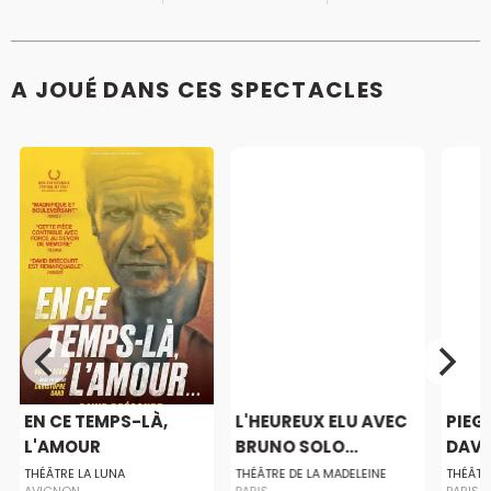
A JOUÉ DANS CES SPECTACLES
EN CE TEMPS-LÀ,
L'HEUREUX ELU AVEC
PIEG
L'AMOUR
BRUNO SOLO...
DAVI
THÉÂTRE LA LUNA
THÉÂTRE DE LA MADELEINE
THÉÂTR
AVIGNON
PARIS
PARIS