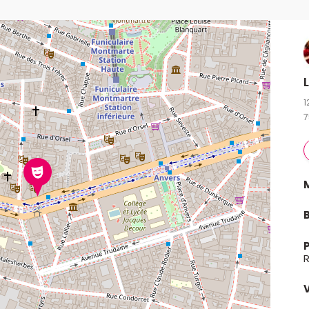
1
7
B
P
V