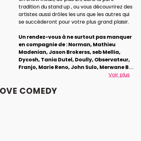
tradition du stand up , ou vous découvrirez des
artistes aussi drôles les uns que les autres qui
se succèderont pour votre plus grand plaisir.
Un rendez-vous à ne surtout pas manquer
en compagnie de : Norman, Mathieu
Madenian, Jason Brokerss, seb Mellia,
Dycosh, Tania Dutel, Doully, Observateur,
Franjo, Marie Reno, John Sulo, Merwane B,
Alexis le Rossignol, Pierre Thevenoux,
Voir plus
Guilhem Malissen, Louis Malissen, Louis
LOVE COMEDY
Dubourg, Charly Nyobe