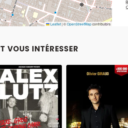
R
Leaflet
|
©
OpenStreetMap
contributors
T VOUS INTÉRESSER