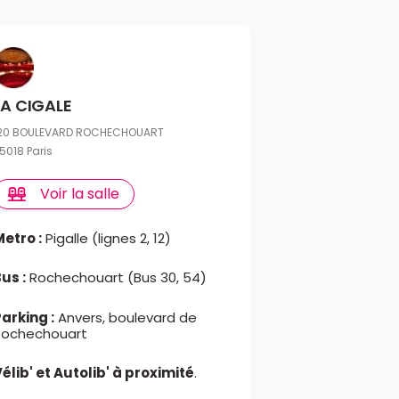
LA CIGALE
20 BOULEVARD ROCHECHOUART
5018 Paris
Voir la salle
Metro :
Pigalle (lignes 2, 12)
us :
Rochechouart (Bus 30, 54)
arking :
Anvers, boulevard de
Rochechouart
élib' et Autolib' à proximité
.