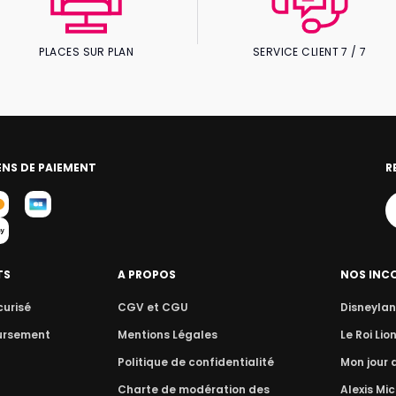
PLACES SUR PLAN
SERVICE CLIENT 7 / 7
NS DE PAIEMENT
R
TS
A PROPOS
NOS INC
curisé
CGV et CGU
Disneylan
ursement
Mentions Légales
Le Roi Lio
Politique de confidentialité
Mon jour
Charte de modération des
Alexis Mic