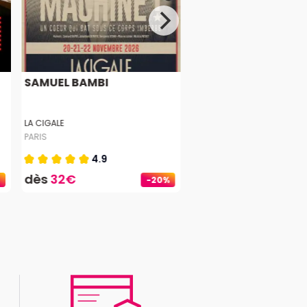
SAMUEL BAMBI
LA CIGALE
PARIS
4.9
dès
32€
-20%