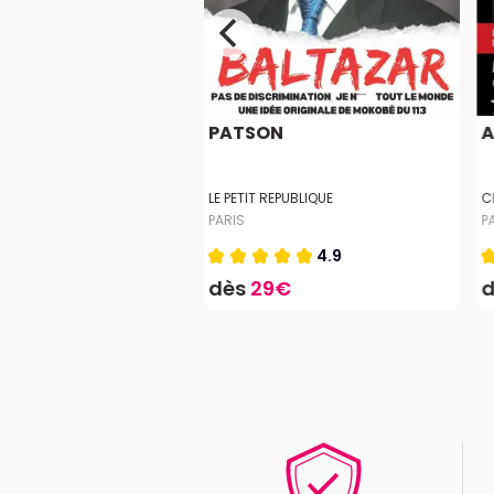
INE SARROCHE
PATSON
A
E PARIS
LE PETIT REPUBLIQUE
C
PARIS
P
4.6
4.9
4€
dès
29€