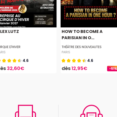
LEX LUTZ
HOW TO BECOME A
PARISIAN IN O...
IRQUE D'HIVER
THÉÂTRE DES NOUVEAUTES
ARIS
PARIS
4.6
4.6
dès
32,60€
dès
12,95€
-51%