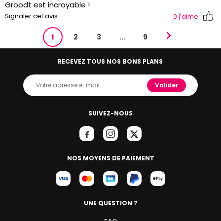
Groodt est incroyable !
Signaler cet avis
0
j'aime
1
2
3
...
9
RECEVEZ TOUS NOS BONS PLANS
Valider
SUIVEZ-NOUS
NOS MOYENS DE PAIEMENT
UNE QUESTION ?