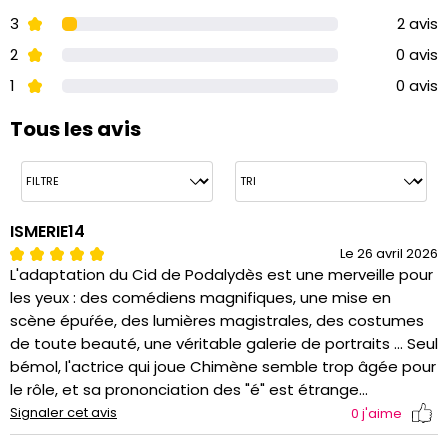
3
2 avis
2
0 avis
1
0 avis
Tous les avis
ISMERIE14
Le 26 avril 2026
L'adaptation du Cid de Podalydès est une merveille pour
les yeux : des comédiens magnifiques, une mise en
scène épuŕée, des lumières magistrales, des costumes
de toute beauté, une véritable galerie de portraits ... Seul
bémol, l'actrice qui joue Chimène semble trop âgée pour
le rôle, et sa prononciation des "é" est étrange...
Signaler cet avis
0
j'aime