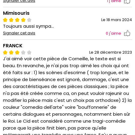
Signaler cet avis
1
j'aime
Mimisouris
Le 18 mars 2024
Toujours aussi sympa...
Signaler cet avis
0
j'aime
FRANCK
Le 28 décembre 2023
J'ai aimé voir cette pièce de Corneille, le texte est si
beau. En revanche, je n'ai pas trop aimé les choix qui ont
été faits sur : 1) les scènes d'escrime ( trop longue, et le
principe de bienséance est ignoré, dommage, c'est une
des caractéristiques de ces pièces classiques ; la pièce
n'a pas été créée comme ca, on peut vouloir rajeunir ou
modifier la pièce mais c'est un choix pas orthodoxe) 2) la
couleur "comedia dell'arte" voire "bouffonnerie" de
certains dialogues et personnages, notamment bien sûr
le Roi. Le Cid est considéré comme une tragi-comédie
parce que la pièce finit bien, pas parce qu'elle
mélangerait une tragédie avec une farce. Il n'y a aucun