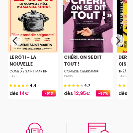
LE RÔTI - LA
CHÉRI, ON SE DIT
DERNI
NOUVELLE
TOUT !
CISEA
COMÉDIE...
COMEDIE SAINT MARTIN
COMEDIE OBERKAMPF
THÉÂTRE
PARIS
PARIS
PARIS
4.4
4.7
dès
14€
dès
12,95€
dès
2
-51%
-57%