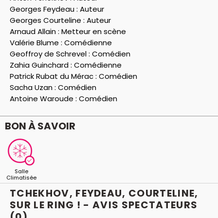
l’explosif Smirnov, s’enchaine la dispute ébouriffante
Georges Feydeau :
Auteur
entre Ventroux et sa femme Clarisse qui s’obstine à
Georges Courteline :
Auteur
aller et venir en tenue légère et le tout se conclue
Arnaud Allain :
Metteur en scène
dans une guerre à déflagration que se livrent les
Valérie Blume :
Comédienne
époux Boulingrin.
Geoffroy de Schrevel :
Comédien
Bref ça pétarade à tous les étages pour notre plus
Zahia Guinchard :
Comédienne
grand plaisir.
Patrick Rubat du Mérac :
Comédien
Sacha Uzan :
Comédien
Antoine Waroude :
Comédien
BON À SAVOIR
Salle
Climatisée
TCHEKHOV, FEYDEAU, COURTELINE,
SUR LE RING ! - AVIS
SPECTATEURS
(0)