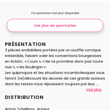
Ce spectacle n’est plus disponible
Voir plus de spectacles
PRÉSENTATION
3 pièces endiablées portées par un souffle comique
irrésistible, faisant voler les conventions bourgeoises
en éclats : « L’ours », « Ne te promène donc pas toute
nue », « les Boulingrin ».
Les quiproquos et les situations rocambolesques vous
feront (re)découvrir les œuvres de ces grands auteurs
dont les textes nous réjouissent toujours par leur
actualité, leur impertinence, leur rythme, et leur folie.
Voir plus
Un concentré de génie qui se livre en 3 rounds. Tout
DISTRIBUTION
débute par la confrontation entre Madame Popova
dont la monotonie de la vie va être bousculée par
Anton Tchekhov :
Auteur