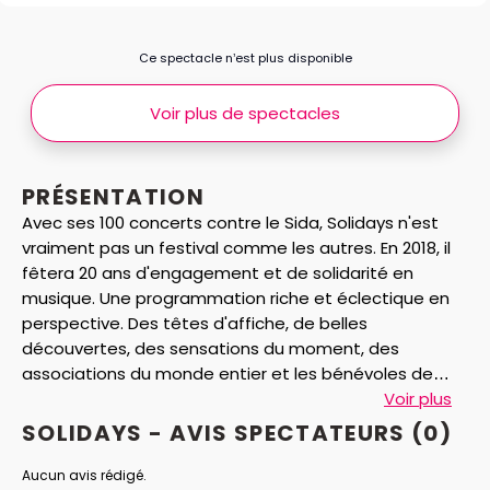
Ce spectacle n’est plus disponible
Voir plus de spectacles
PRÉSENTATION
Avec ses 100 concerts contre le Sida, Solidays n'est
vraiment pas un festival comme les autres. En 2018, il
fêtera 20 ans d'engagement et de solidarité en
musique. Une programmation riche et éclectique en
perspective. Des têtes d'affiche, de belles
découvertes, des sensations du moment, des
associations du monde entier et les bénévoles de
Solidarité Sida s'y donneront rendez-vous pour faire
Voir plus
vibrer Longchamp.
SOLIDAYS - AVIS
SPECTATEURS
(0)
Programme :
Aucun avis rédigé.