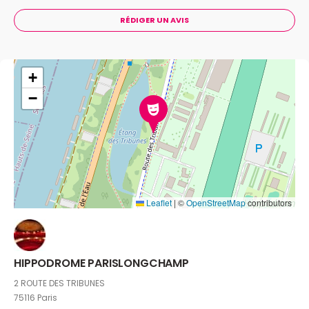
Avec : Bagarre, Camille, Chinese Man, David Guetta,
Eddy de Pretto, IAM, Jain, Meute, Mura Masa, Nekfeu,
RÉDIGER UN AVIS
Polo & Pan, Roméo Elvis, Shaka Ponk, Tshegue et
beaucoup d’autres…
Les reports et les annulations
ne sont pas autorisés pour ce spectacle.
+
−
IMPORTANT : pour cet événement, un billet
électronique définitif vous sera envoyé par mail. Il
est impératif de l'imprimer sur une page au
format A4 (en aucun cas la présentation du billet
sur un téléphone et/ou une contremarque ne
permettra d'accéder à la salle).
Leaflet
|
©
OpenStreetMap
contributors
Programmation sous réserve d'être modifiée.
HIPPODROME PARISLONGCHAMP
2 ROUTE DES TRIBUNES
75116 Paris