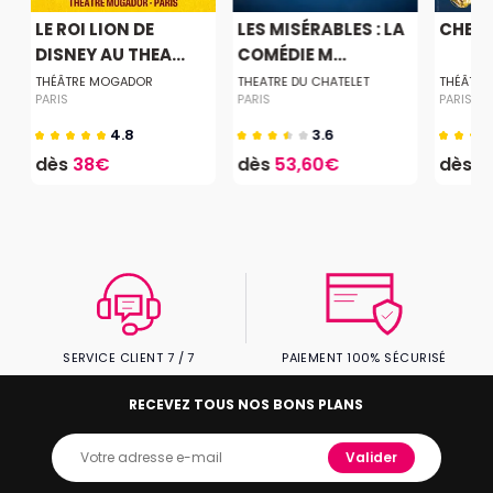
LE ROI LION DE
LES MISÉRABLES : LA
CHER 
DISNEY AU THEA...
COMÉDIE M...
THÉÂTRE MOGADOR
THEATRE DU CHATELET
THÉÂTRE
PARIS
PARIS
PARIS
4.8
3.6
dès
38€
dès
53,60€
dès
1
SERVICE CLIENT 7 / 7
PAIEMENT 100% SÉCURISÉ
RECEVEZ TOUS NOS BONS PLANS
Valider